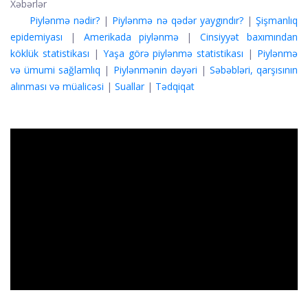
Xəbərlər
Piylənmə nədir?
|
Piylənmə nə qədər yaygındır?
|
Şişmanlıq
epidemiyası
|
Amerikada piylənmə
|
Cinsiyyət baxımından
köklük statistikası
|
Yaşa görə piylənmə statistikası
|
Piylənmə
və ümumi sağlamlıq
|
Piylənmənin dəyəri
|
Səbəbləri, qarşısının
alınması və müalicəsi
|
Suallar
|
Tədqiqat
ad