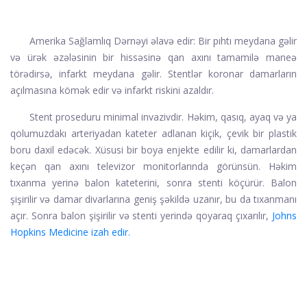
Amerika Sağlamlıq Dərnəyi əlavə edir: Bir pıhtı meydana gəlir
və ürək əzələsinin bir hissəsinə qan axını tamamilə maneə
törədirsə, infarkt meydana gəlir. Stentlər koronar damarların
açılmasına kömək edir və infarkt riskini azaldır.
Stent proseduru minimal invazivdir. Həkim, qasıq, ayaq və ya
qolumuzdakı arteriyadan kateter adlanan kiçik, çevik bir plastik
boru daxil edəcək. Xüsusi bir boya enjekte edilir ki, damarlardan
keçən qan axını televizor monitorlarında görünsün. Həkim
tıxanma yerinə balon kateterini, sonra stenti köçürür. Balon
şişirilir və damar divarlarına geniş şəkildə uzanır, bu da tıxanmanı
açır. Sonra balon şişirilir və stenti yerində qoyaraq çıxarılır,
Johns
Hopkins Medicine izah edir.