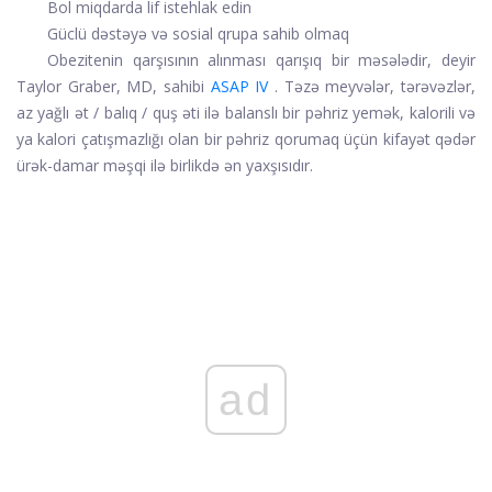
Bol miqdarda lif istehlak edin
Güclü dəstəyə və sosial qrupa sahib olmaq
Obezitenin qarşısının alınması qarışıq bir məsələdir, deyir
Taylor Graber, MD, sahibi
ASAP IV
. Təzə meyvələr, tərəvəzlər,
az yağlı ət / balıq / quş əti ilə balanslı bir pəhriz yemək, kalorili və
ya kalori çatışmazlığı olan bir pəhriz qorumaq üçün kifayət qədər
ürək-damar məşqi ilə birlikdə ən yaxşısıdır.
ad