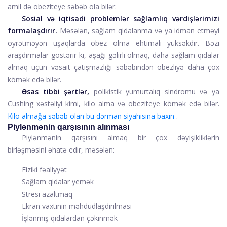
amil də obeziteye səbəb ola bilər.
Sosial və iqtisadi problemlər sağlamlıq vərdişlərimizi
formalaşdırır.
Məsələn, sağlam qidalanma və ya idman etməyi
öyrətməyən uşaqlarda obez olma ehtimalı yüksəkdir. Bəzi
araşdırmalar göstərir ki, aşağı gəlirli olmaq, daha sağlam qidalar
almaq üçün vəsait çatışmazlığı səbəbindən obezliyə daha çox
kömək edə bilər.
Əsas tibbi şərtlər,
polikistik yumurtalıq sindromu və ya
Cushing xəstəliyi kimi, kilo alma və obeziteye kömək edə bilər.
Kilo almağa səbəb olan bu dərman siyahısına baxın
.
Piylənmənin qarşısının alınması
Piylənmənin qarşısını almaq bir çox dəyişikliklərin
birləşməsini əhatə edir, məsələn:
Fiziki fəaliyyət
Sağlam qidalar yemək
Stresi azaltmaq
Ekran vaxtının məhdudlaşdırılması
İşlənmiş qidalardan çəkinmək