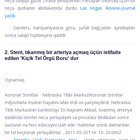
neçə dəqiqə gəzdi. Orada yerləşdirilən mesajları oxumaq üçün bir
neçə qurbanın abidələrində durdu
Las Vegas Review-Journal
yazdı.
Sanders, kampaniyasına görə, şəfalı bağçadan ayrıldıqdan
sonra xalqın toplanışına qatıldı.
2. Stent, tıkanmış bir arteriya açmaq üçün istifadə
edilən 'Kiçik Tel Örgü Boru' dur
Oynamaq
Koronar Stentlər - Nebraska Tibbi Mərkəzi
Koronar stentlər
milyonlarla insanın həyatını xilas etdi və yaxşılaşdırdı. Nebraska
Tibb Mərkəzinin kardioloqu Dr.Haysam Akkad, tıxanmış arteriya
daxilində stentin necə yerləşdiyini və prosedur bitdikdən sonra
xəstənin nə hiss edəcəyini izah edir. Həkimlər stenti damardan
bir tel keçirərək yerləşdirirlər ...
2011-05-25T16: 10: 20.000Z
Amerika Ürək Dərnəyinə görə
, stent arteriyanı açan və