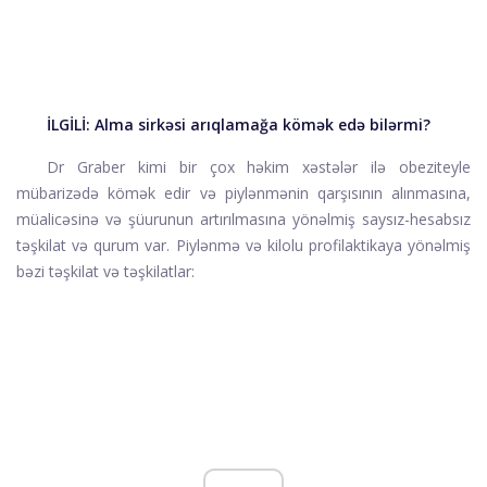
İLGİLİ:
Alma sirkəsi arıqlamağa kömək edə bilərmi?
Dr Graber kimi bir çox həkim xəstələr ilə obeziteyle
mübarizədə kömək edir və piylənmənin qarşısının alınmasına,
müalicəsinə və şüurunun artırılmasına yönəlmiş saysız-hesabsız
təşkilat və qurum var. Piylənmə və kilolu profilaktikaya yönəlmiş
bəzi təşkilat və təşkilatlar: