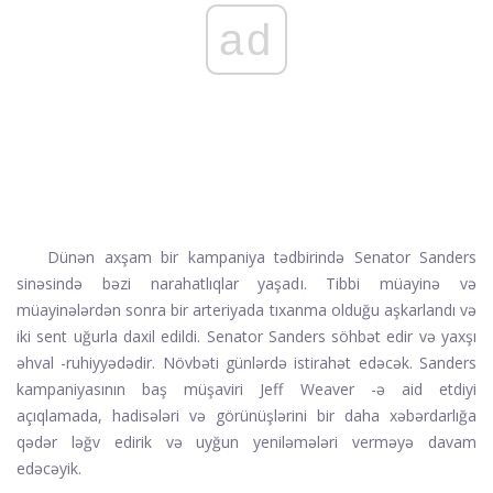
ad
Dünən axşam bir kampaniya tədbirində Senator Sanders
sinəsində bəzi narahatlıqlar yaşadı. Tibbi müayinə və
müayinələrdən sonra bir arteriyada tıxanma olduğu aşkarlandı və
iki sent uğurla daxil edildi. Senator Sanders söhbət edir və yaxşı
əhval -ruhiyyədədir. Növbəti günlərdə istirahət edəcək. Sanders
kampaniyasının baş müşaviri Jeff Weaver -ə aid etdiyi
açıqlamada, hadisələri və görünüşlərini bir daha xəbərdarlığa
qədər ləğv edirik və uyğun yeniləmələri verməyə davam
edəcəyik.