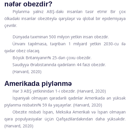
nəfər obezdir?
Piylənmə yalnız ABŞ-dakı insanları təsir etmir Bir çox
ölkədəki insanlar obeziteylə qarşılaşır və qlobal bir epidemiyaya
çevrilir.
Dünyada təxminən 500 milyon yetkin insan obezdir
.
Ünvanı tapılmasa, təqribən 1 milyard yetkin 2030-cu ilə
qədər obez olacaq.
Böyük Britaniyanın% 25-dən çoxu obezdir
.
Səudiyyə Ərəbistanında qadınların 44 faizi obezdir
.
(
Harvard, 2020)
Amerikada piylənmə
Hər 3 ABŞ yetkinindən 1-i obezdir. (Harvard
, 2020)
İspaniyalı olmayan qaradərili qadınlar Amerikada ən yüksək
piylənmə nisbətini% 59 ilə yaşayırlar. (Harvard
, 2020)
Obezite nisbəti İspan, Meksika Amerikalı və İspan olmayan
qara populyasiyalar üçün Qafqazlılardakından daha yüksəkdir.
(Harvard
, 2020)