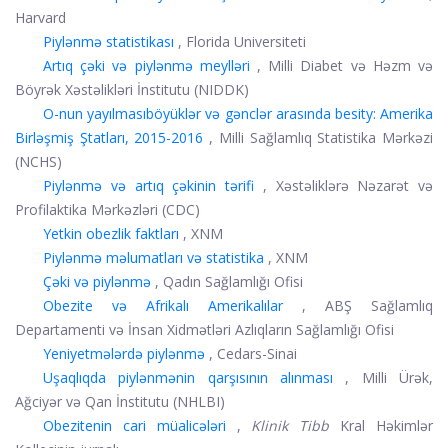
Harvard
Piylənmə statistikası
, Florida Universiteti
Artıq çəki və piylənmə meylləri
, Milli Diabet və Həzm və
Böyrək Xəstəlikləri İnstitutu (NIDDK)
O-nun yayılması
böyüklər və gənclər arasında besity: Amerika
Birləşmiş Ştatları, 2015-2016
, Milli Sağlamlıq Statistika Mərkəzi
(NCHS)
Piylənmə və artıq çəkinin tərifi
, Xəstəliklərə Nəzarət və
Profilaktika Mərkəzləri (CDC)
Yetkin obezlik faktları
, XNM
Piylənmə məlumatları və statistika
, XNM
Çəki və piylənmə
, Qadın Sağlamlığı Ofisi
Obezite və Afrikalı Amerikalılar
, ABŞ Sağlamlıq
Departamenti və İnsan Xidmətləri Azlıqların Sağlamlığı Ofisi
Yeniyetmələrdə piylənmə
, Cedars-Sinai
Uşaqlıqda piylənmənin qarşısının alınması
, Milli Ürək,
Ağciyər və Qan İnstitutu (NHLBI)
Obezitenin cari müalicələri
,
Klinik Tibb
Kral Həkimlər