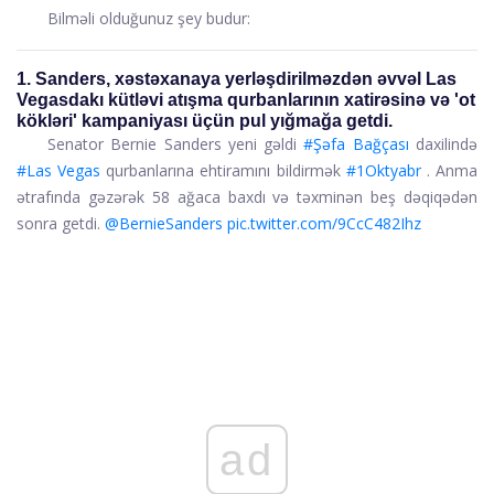
Bilməli olduğunuz şey budur:
1. Sanders, xəstəxanaya yerləşdirilməzdən əvvəl Las
Vegasdakı kütləvi atışma qurbanlarının xatirəsinə və 'ot
kökləri' kampaniyası üçün pul yığmağa getdi.
Senator Bernie Sanders yeni gəldi
#Şəfa Bağçası
daxilində
#Las Vegas
qurbanlarına ehtiramını bildirmək
#1Oktyabr
. Anma
ətrafında gəzərək 58 ağaca baxdı və təxminən beş dəqiqədən
sonra getdi.
@BernieSanders
pic.twitter.com/9CcC482Ihz
ad