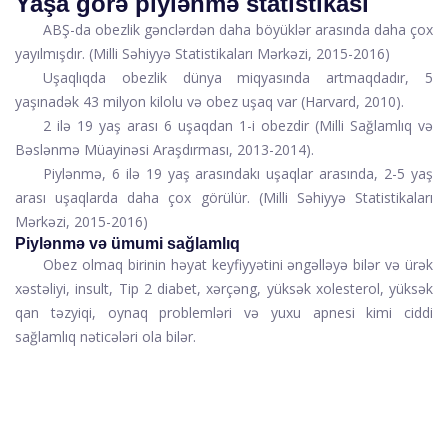
Yaşa görə piylənmə statistikası
ABŞ-da obezlik gənclərdən daha böyüklər arasında daha çox
yayılmışdır. (
Milli Səhiyyə Statistikaları Mərkəzi
, 2015-2016)
Uşaqlıqda obezlik dünya miqyasında artmaqdadır, 5
yaşınadək 43 milyon kilolu və obez uşaq var (Harvard
, 2010).
2 ilə 19 yaş arası 6 uşaqdan 1-i obezdir (
Milli Sağlamlıq və
Bəslənmə Müayinəsi Araşdırması
, 2013-2014).
Piylənmə, 6 ilə 19 yaş arasındakı uşaqlar arasında, 2-5 yaş
arası uşaqlarda daha çox görülür. (
Milli Səhiyyə Statistikaları
Mərkəzi
, 2015-2016)
Piylənmə və ümumi sağlamlıq
Obez olmaq birinin həyat keyfiyyətini əngəlləyə bilər və ürək
xəstəliyi, insult, Tip 2 diabet, xərçəng, yüksək xolesterol, yüksək
qan təzyiqi, oynaq problemləri və yuxu apnesi kimi ciddi
sağlamlıq nəticələri ola bilər.