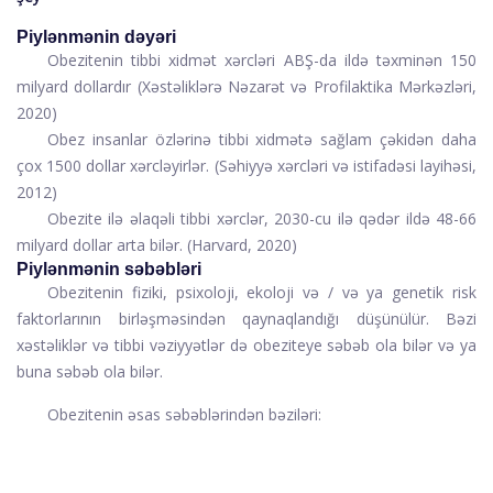
Piylənmənin dəyəri
Obezitenin tibbi xidmət xərcləri ABŞ-da ildə təxminən 150
milyard dollardır (
Xəstəliklərə Nəzarət və Profilaktika Mərkəzləri
,
2020)
Obez insanlar özlərinə tibbi xidmətə sağlam çəkidən daha
çox 1500 dollar xərcləyirlər. (
Səhiyyə xərcləri və istifadəsi layihəsi
,
2012)
Obezite ilə əlaqəli tibbi xərclər, 2030-cu ilə qədər ildə 48-66
milyard dollar arta bilər. (
Harvard
, 2020)
Piylənmənin səbəbləri
Obezitenin fiziki, psixoloji, ekoloji və / və ya genetik risk
faktorlarının birləşməsindən qaynaqlandığı düşünülür. Bəzi
xəstəliklər və tibbi vəziyyətlər də obeziteye səbəb ola bilər və ya
buna səbəb ola bilər.
Obezitenin əsas səbəblərindən bəziləri: