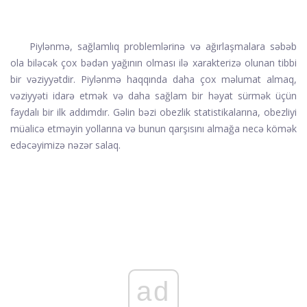
Piylənmə, sağlamlıq problemlərinə və ağırlaşmalara səbəb
ola biləcək çox bədən yağının olması ilə xarakterizə olunan tibbi
bir vəziyyətdir. Piylənmə haqqında daha çox məlumat almaq,
vəziyyəti idarə etmək və daha sağlam bir həyat sürmək üçün
faydalı bir ilk addımdır. Gəlin bəzi obezlik statistikalarına, obezliyi
müalicə etməyin yollarına və bunun qarşısını almağa necə kömək
edəcəyimizə nəzər salaq.
ad