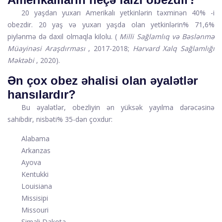
20 yaşdan yuxarı Amerikalı yetkinlərin təxminən 40% -i
obezdir. 20 yaş və yuxarı yaşda olan yetkinlərin% 71,6%
piylənmə də daxil olmaqla kilolu. (
Milli Sağlamlıq və Bəslənmə
Müayinəsi Araşdırması
, 2017-2018;
Harvard Xalq Sağlamlığı
Məktəbi
, 2020).
Ən çox obez əhalisi olan əyalətlər
hansılardır?
Bu əyalətlər, obezliyin ən yüksək yayılma dərəcəsinə
sahibdir, nisbəti% 35-dən çoxdur:
Alabama
Arkanzas
Ayova
Kentukki
Louisiana
Missisipi
Missouri
Şimali Dakota