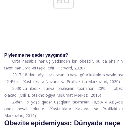
Piylənmə nə qədər yaygındır?
Orta hesabla hər üç yetkindən biri obezdir, bu da əhalinin
təxminən 36% -ni təşkil edir. (
Harvard
, 2020)
2017-18-dən böyüklər arasında yaşa görə kökəlmə yayılması
42.4% idi. (
Xəstəliklərə Nəzarət və Profilaktika Mərkəzləri
, 2020)
2030-cu ilədək dünya əhalisinin təxminən 20% -i obez
olacaq. (
Milli Biotexnologiya Məlumat Mərkəzi
, 2016)
2-dən 19 yaşa qədər uşaqların təxminən 18,5% -i ABŞ-da
obez hesab olunur. (
Xəstəliklərə Nəzarət və Profilaktika
Mərkəzləri
, 2019)
Obezite epidemiyası: Dünyada neçə