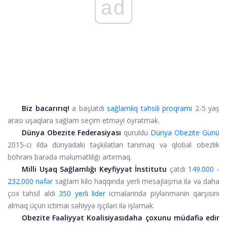
ad
Biz bacarırıq!
a başlatdı
sağlamlıq təhsili proqramı
2-5 yaş
arası uşaqlara sağlam seçim etməyi öyrətmək.
Dünya Obezite Federasiyası
quruldu
Dünya Obezite Günü
2015-ci ildə dünyadakı təşkilatları tanımaq və qlobal obezlik
böhranı barədə məlumatlılığı artırmaq.
Milli Uşaq Sağlamlığı Keyfiyyət İnstitutu
çatdı
149.000 -
232.000 nəfər
sağlam kilo haqqında yerli mesajlaşma ilə və daha
çox təhsil aldı
350 yerli lider
icmalarında piylənmənin qarşısını
almaq üçün ictimai səhiyyə işçiləri ilə işləmək.
Obezite Fəaliyyət Koalisiyası
daha çoxunu müdafiə edir