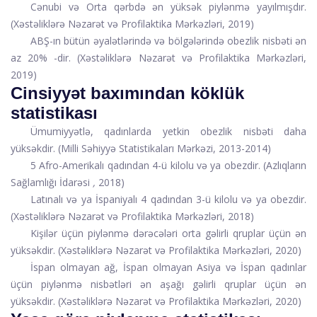
Cənubi və Orta qərbdə ən yüksək piylənmə yayılmışdır.
(
Xəstəliklərə Nəzarət və Profilaktika Mərkəzləri
, 2019)
ABŞ-ın bütün əyalətlərində və bölgələrində obezlik nisbəti ən
az 20% -dir. (
Xəstəliklərə Nəzarət və Profilaktika Mərkəzləri
,
2019)
Cinsiyyət baxımından köklük
statistikası
Ümumiyyətlə, qadınlarda yetkin obezlik nisbəti daha
yüksəkdir. (
Milli Səhiyyə Statistikaları Mərkəzi
, 2013-2014)
5 Afro-Amerikalı qadından 4-ü kilolu və ya obezdir. (Azlıqların
Sağlamlığı İdarəsi
,
2018)
Latınalı və ya İspaniyalı 4 qadından 3-ü kilolu və ya obezdir.
(
Xəstəliklərə Nəzarət və Profilaktika Mərkəzləri
, 2018)
Kişilər üçün piylənmə dərəcələri orta gəlirli qruplar üçün ən
yüksəkdir. (
Xəstəliklərə Nəzarət və Profilaktika Mərkəzləri
, 2020)
İspan olmayan ağ, İspan olmayan Asiya və İspan qadınlar
üçün piylənmə nisbətləri ən aşağı gəlirli qruplar üçün ən
yüksəkdir. (
Xəstəliklərə Nəzarət və Profilaktika Mərkəzləri
, 2020)