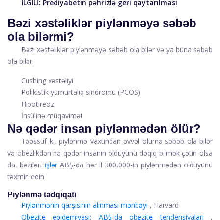
İLGİLİ:
Prediyabetin pəhrizlə geri qaytarılması
Bəzi xəstəliklər piylənməyə səbəb
ola bilərmi?
Bəzi xəstəliklər piylənməyə səbəb ola bilər və ya buna səbəb
ola bilər:
Cushing xəstəliyi
Polikistik yumurtalıq sindromu (PCOS)
Hipotireoz
İnsülinə müqavimət
Nə qədər insan piylənmədən ölür?
Təəssüf ki, piylənmə vaxtından əvvəl ölümə səbəb ola bilər
və obezlikdən nə qədər insanın öldüyünü dəqiq bilmək çətin olsa
da, bəziləri
işlər
ABŞ-da hər il 300,000-in piylənmədən öldüyünü
təxmin edin
Piylənmə tədqiqatı
Piylənmənin qarşısının alınması mənbəyi
, Harvard
Obezite epidemiyası: ABŞ-da obezite tendensiyaları
,