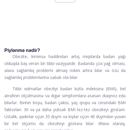
Piylənmə nədir?
Obezite, kiminsə həddindən artıq miqdarda bədən yağı
olduqda baş verən bir tibbi vəziyyətdir. Bədəndə çox yağ olması,
əlavə sağlamlıq problemi almaq riskini artıra bilər və özü də
sağlamlıq problemlərinə səbəb ola bilər.
Tibbi xidmətlər obezliyi bədən kütlə indeksinə (BMI), bel
ətrafının ölçülməsinə və digər simptomlara əsasən diaqnoz edə
bilərlər. Birinin boyu, bədən çəkisi, yaş qrupu və cinsindəki BMI
faktorları. 30 və ya daha yüksək BMI tez-tez obeziteyi göstərir.
Üstəlik, qadınlar üçün 35 düym və kişilər üçün 40 düymdən yuxarı
bir bel ölçümü də obeziteyi göstərə bilər. Əlavə olaraq,