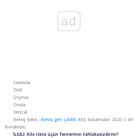
ad
Saxenda
Zidd
Qsymia
Orada
Xenical
Belviq
(lakin,
Belviq geri çəkildi
ABŞ bazarından 2020-ci ilin
fevralında)
İLGİLİ:
Kilo itkisi üçün fentermin təhlükəsizdirmi?