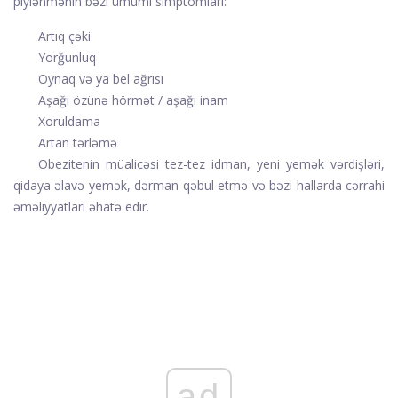
piylənmənin bəzi ümumi simptomları:
Artıq çəki
Yorğunluq
Oynaq və ya bel ağrısı
Aşağı özünə hörmət / aşağı inam
Xoruldama
Artan tərləmə
Obezitenin müalicəsi tez-tez idman, yeni yemək vərdişləri,
qidaya əlavə yemək, dərman qəbul etmə və bəzi hallarda cərrahi
əməliyyatları əhatə edir.
ad