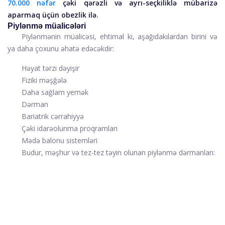
70.000 nəfər
çəki qərəzli və ayrı-seçkiliklə mübarizə
aparmaq üçün obezlik ilə.
Piylənmə müalicələri
Piylənmənin müalicəsi, ehtimal ki, aşağıdakılardan birini və
ya daha çoxunu əhatə edəcəkdir:
Həyat tərzi dəyişir
Fiziki məşğələ
Daha sağlam yemək
Dərman
Bariatrik cərrahiyyə
Çəki idarəolunma proqramları
Mədə balonu sistemləri
Budur, məşhur və tez-tez təyin olunan piylənmə dərmanları: