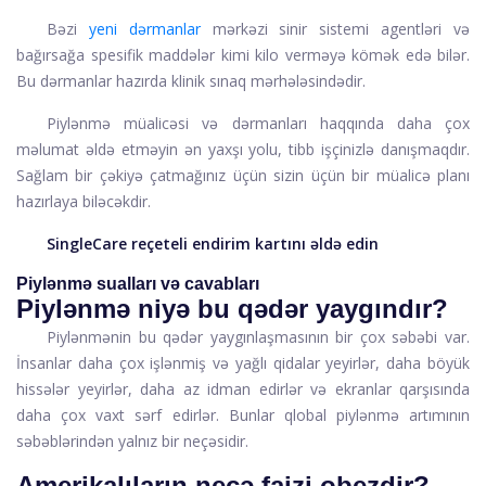
Bəzi
yeni dərmanlar
mərkəzi sinir sistemi agentləri və
bağırsağa spesifik maddələr kimi kilo verməyə kömək edə bilər.
Bu dərmanlar hazırda klinik sınaq mərhələsindədir.
Piylənmə müalicəsi və dərmanları haqqında daha çox
məlumat əldə etməyin ən yaxşı yolu, tibb işçinizlə danışmaqdır.
Sağlam bir çəkiyə çatmağınız üçün sizin üçün bir müalicə planı
hazırlaya biləcəkdir.
SingleCare reçeteli endirim kartını əldə edin
Piylənmə sualları və cavabları
Piylənmə niyə bu qədər yaygındır?
Piylənmənin bu qədər yaygınlaşmasının bir çox səbəbi var.
İnsanlar daha çox işlənmiş və yağlı qidalar yeyirlər, daha böyük
hissələr yeyirlər, daha az idman edirlər və ekranlar qarşısında
daha çox vaxt sərf edirlər. Bunlar qlobal piylənmə artımının
səbəblərindən yalnız bir neçəsidir.
Amerikalıların neçə faizi obezdir?