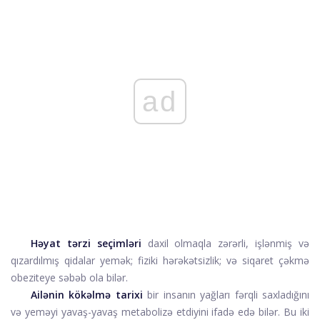
ad
Həyat tərzi seçimləri
daxil olmaqla
zərərli, işlənmiş və
qızardılmış qidalar yemək; fiziki hərəkətsizlik; və siqaret çəkmə
obeziteye səbəb ola bilər.
Ailənin kökəlmə tarixi
bir insanın yağları fərqli saxladığını
və yeməyi yavaş-yavaş metabolizə etdiyini ifadə edə bilər. Bu iki