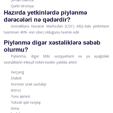
Qərbi Virciniya
Hazırda yetkinlərdə piylənmə
dərəcələri nə qədərdir?
Xəstəliklərə Nəzarət Mərkəzləri (CDC) ABŞ-dakı yetkinlərin
təxminən 40% -inin obez olduğunu təxmin edir.
Piylənmə digər xəstəliklərə səbəb
olurmu?
Piylənmə, digər tibbi vəziyyətlərin və ya aşağıdakı
xəstəliklərin inkişaf riskini kəskin şəkildə artırır.
Xərçəng
Diabet
Koroner ürək xəstəliyi
Artroz
Yuxu apnesi
Yüksək qan təzyiqi
İnmə