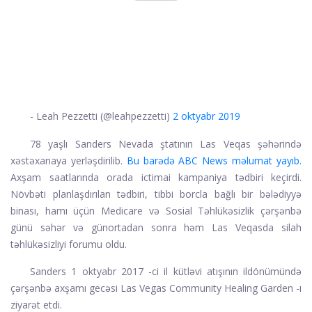
- Leah Pezzetti (@leahpezzetti)
2 oktyabr 2019
78 yaşlı Sanders Nevada ştatının Las Veqas şəhərində
xəstəxanaya yerləşdirilib.
Bu barədə ABC News məlumat yayıb.
Axşam saatlarında orada ictimai kampaniya tədbiri keçirdi.
Növbəti planlaşdırılan tədbiri, tibbi borcla bağlı bir bələdiyyə
binası, hamı üçün Medicare və Sosial Təhlükəsizlik çərşənbə
günü səhər və günortadan sonra həm Las Veqasda silah
təhlükəsizliyi forumu oldu.
Sanders 1 oktyabr 2017 -ci il kütləvi atışının ildönümündə
çərşənbə axşamı gecəsi Las Vegas Community Healing Garden -ı
ziyarət etdi.