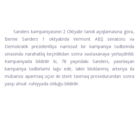
Sanders kampaniyasının 2 Oktyabr tarixli açıqlamasına görə,
Bernie Sanders 1 oktyabrda Vermont ABŞ senatoru və
Demokratik prezidentliyə namizəd bir kampaniya tədbirində
sinəsində narahatlıq keçirdikdən sonra xəstəxanaya yerləşdirildi.
Kampaniyada bildirilir ki, 78 yaşındakı Sanders, yaxınlaşan
kampaniya tədbirlərini ləğv edir, lakin bloklanmış arteriya ilə
mübarizə aparmaq üçün iki stent taxmaq prosedurundan sonra
yaxşı əhval -ruhiyyədə olduğu bildirilir.