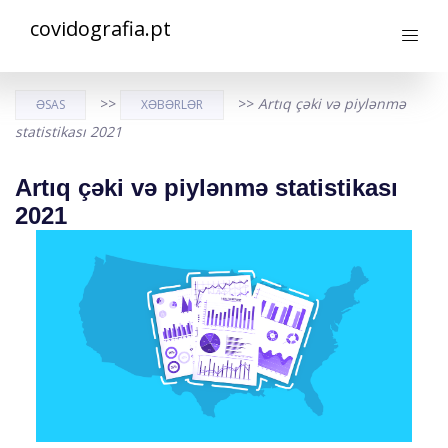
covidografia.pt
>>
>>
Artıq çəki və piylənmə
ƏSAS
XƏBƏRLƏR
statistikası 2021
Artıq çəki və piylənmə statistikası
2021