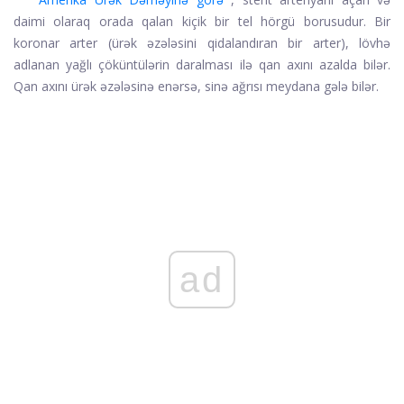
daimi olaraq orada qalan kiçik bir tel hörgü borusudur. Bir
koronar arter (ürək əzələsini qidalandıran bir arter), lövhə
adlanan yağlı çöküntülərin daralması ilə qan axını azalda bilər.
Qan axını ürək əzələsinə enərsə, sinə ağrısı meydana gələ bilər.
ad