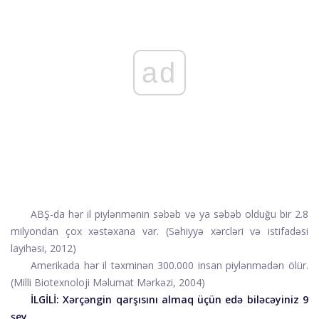
ad
ABŞ-da hər il piylənmənin səbəb və ya səbəb olduğu bir 2.8
milyondan çox xəstəxana var. (
Səhiyyə xərcləri və istifadəsi
layihəsi
, 2012)
Amerikada hər il təxminən 300.000 insan piylənmədən ölür.
(Milli Biotexnoloji Məlumat Mərkəzi
, 2004)
İLGİLİ:
Xərçəngin qarşısını almaq üçün edə biləcəyiniz 9
şey