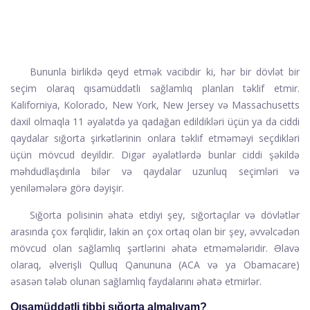
Bununla birlikdə qeyd etmək vacibdir ki, hər bir dövlət bir
seçim olaraq qısamüddətli sağlamlıq planları təklif etmir.
Kaliforniya, Kolorado, New York, New Jersey və Massachusetts
daxil olmaqla 11 əyalətdə ya qadağan edildikləri üçün ya da ciddi
qaydalar sığorta şirkətlərinin onlara təklif etməməyi seçdikləri
üçün mövcud deyildir. Digər əyalətlərdə bunlar ciddi şəkildə
məhdudlaşdırıla bilər və qaydalar uzunluq seçimləri və
yeniləmələrə görə dəyişir.
Sığorta polisinin əhatə etdiyi şey, sığortaçılar və dövlətlər
arasında çox fərqlidir, lakin ən çox ortaq olan bir şey, əvvəlcədən
mövcud olan sağlamlıq şərtlərini əhatə etməmələridir. Əlavə
olaraq, əlverişli Qulluq Qanununa (ACA və ya Obamacare)
əsasən tələb olunan sağlamlıq faydalarını əhatə etmirlər.
Qısamüddətli tibbi sığorta almalıyam?