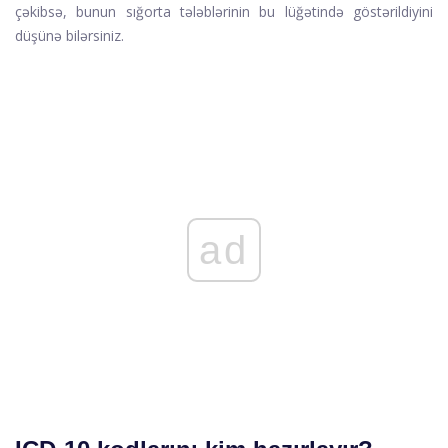
çəkibsə, bunun sığorta tələblərinin bu lüğətində göstərildiyini
düşünə bilərsiniz.
ad