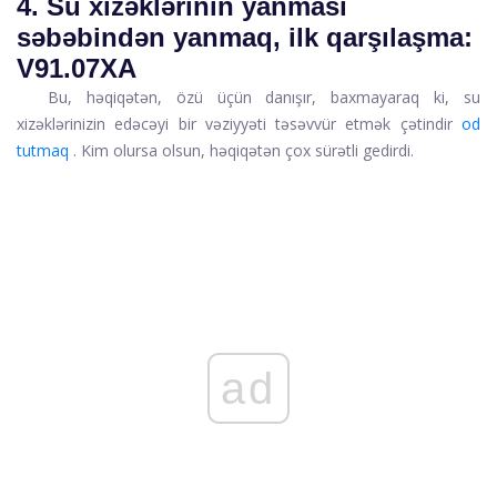
4. Su xizəklərinin yanması
səbəbindən yanmaq, ilk qarşılaşma:
V91.07XA
Bu, həqiqətən, özü üçün danışır, baxmayaraq ki, su
xizəklərinizin edəcəyi bir vəziyyəti təsəvvür etmək çətindir
od
tutmaq
. Kim olursa olsun, həqiqətən çox sürətli gedirdi.
ad