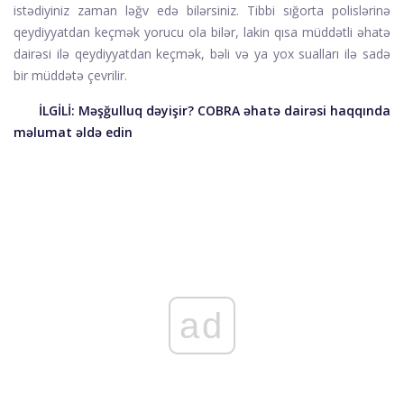
istədiyiniz zaman ləğv edə bilərsiniz. Tibbi sığorta polislərinə
qeydiyyatdan keçmək yorucu ola bilər, lakin qısa müddətli əhatə
dairəsi ilə qeydiyyatdan keçmək, bəli və ya yox sualları ilə sadə
bir müddətə çevrilir.
İLGİLİ:
Məşğulluq dəyişir? COBRA əhatə dairəsi haqqında
məlumat əldə edin
ad