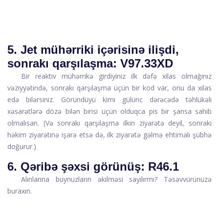
5. Jet mühərriki içərisinə ilişdi,
sonrakı qarşılaşma: V97.33XD
Bir reaktiv mühərrikə girdiyiniz ilk dəfə xilas olmağınız
vəziyyətində, sonrakı qarşılaşma üçün bir kod var, onu da xilas
edə bilərsiniz. Göründüyü kimi gülünc dərəcədə təhlükəli
xəsarətlərə dözə bilən birisi üçün olduqca pis bir şansa sahib
olmalısan. (Və sonrakı qarşılaşma ilkin ziyarətə deyil, sonrakı
həkim ziyarətinə işarə etsə də, ilk ziyarətə gəlmə ehtimalı şübhə
doğurur.)
6. Qəribə şəxsi görünüş: R46.1
Alınlarına buynuzların əkilməsi sayılırmı? Təsəvvürünüzə
buraxın.