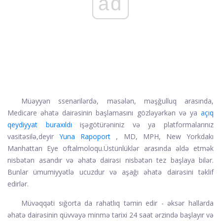
ad
Müəyyən ssenarilərdə, məsələn, məşğulluq arasında,
Medicare əhatə dairəsinin başlamasını gözləyərkən və ya
açıq
qeydiyyat buraxıldı
işəgötürəniniz və ya platformalarınız
vasitəsilə,
deyir
Yuna Rapoport
, MD, MPH, New Yorkdakı
Manhattan Eye oftalmoloqu.
Üstünlüklər arasında əldə etmək
nisbətən asandır və əhatə dairəsi nisbətən tez başlaya bilər.
Bunlar ümumiyyətlə ucuzdur və aşağı əhatə dairəsini təklif
edirlər.
Müvəqqəti sığorta da rahatlıq təmin edir - əksər hallarda
əhatə dairəsinin qüvvəyə minmə tarixi 24 saat ərzində başlayır və