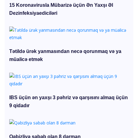
15 Koronavirusla Mübarizə üçün Ən Yaxşı Əl
Dezinfeksiyaediciləri
Tətildə ürək yanmasından necə qorunmaq və ya
müalicə etmək
IBS üçün ən yaxşı 3 pəhriz və qarşısını almaq üçün
9 qidadır
Qəbizliyə səbəb olan 8 dərman