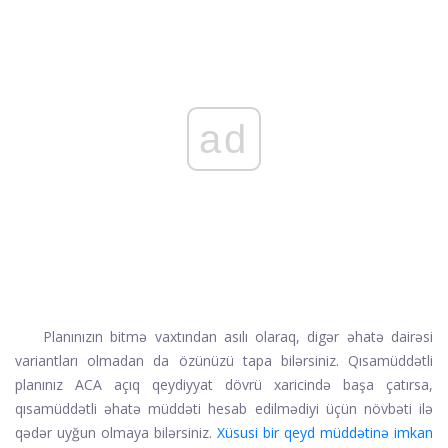
ad
Planınızın bitmə vaxtından asılı olaraq, digər əhatə dairəsi
variantları olmadan da özünüzü tapa bilərsiniz. Qısamüddətli
planınız ACA açıq qeydiyyat dövrü xaricində başa çatırsa,
qısamüddətli əhatə müddəti hesab edilmədiyi üçün növbəti ilə
qədər uyğun olmaya bilərsiniz.
Xüsusi bir qeyd müddətinə imkan