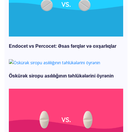
Endocet vs Percocet: Əsas fərqlər və oxşarlıqlar
Öskürək siropu asılılığının təhlükələrini öyrənin