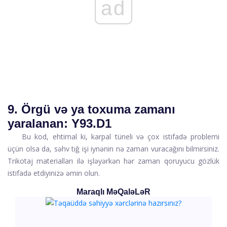
ad
9. Örgü və ya toxuma zamanı
yaralanan: Y93.D1
Bu kod, ehtimal ki, karpal tüneli və çox istifadə problemi
üçün olsa da, səhv tığ işi iynənin nə zaman vuracağını bilmirsiniz.
Trikotaj materialları ilə işləyərkən hər zaman qoruyucu gözlük
istifadə etdiyinizə əmin olun.
Maraqlı MəQaləLəR