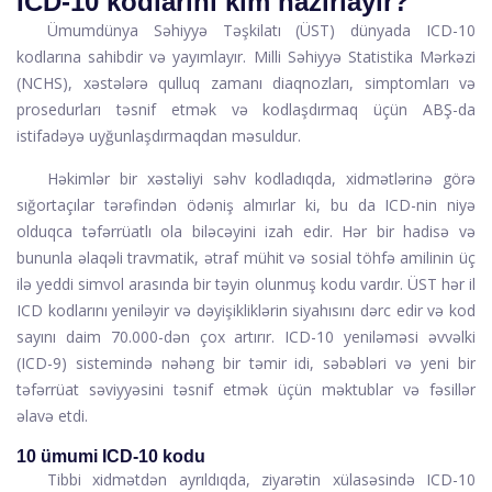
ICD-10 kodlarını kim hazırlayır?
Ümumdünya Səhiyyə Təşkilatı (ÜST) dünyada ICD-10
kodlarına sahibdir və yayımlayır. Milli Səhiyyə Statistika Mərkəzi
(NCHS), xəstələrə qulluq zamanı diaqnozları, simptomları və
prosedurları təsnif etmək və kodlaşdırmaq üçün ABŞ-da
istifadəyə uyğunlaşdırmaqdan məsuldur.
Həkimlər bir xəstəliyi səhv kodladıqda, xidmətlərinə görə
sığortaçılar tərəfindən ödəniş almırlar ki, bu da ICD-nin niyə
olduqca təfərrüatlı ola biləcəyini izah edir. Hər bir hadisə və
bununla əlaqəli travmatik, ətraf mühit və sosial töhfə amilinin üç
ilə yeddi simvol arasında bir təyin olunmuş kodu vardır. ÜST hər il
ICD kodlarını yeniləyir və dəyişikliklərin siyahısını dərc edir və kod
sayını daim 70.000-dən çox artırır. ICD-10 yeniləməsi əvvəlki
(ICD-9) sistemində nəhəng bir təmir idi, səbəbləri və yeni bir
təfərrüat səviyyəsini təsnif etmək üçün məktublar və fəsillər
əlavə etdi.
10 ümumi ICD-10 kodu
Tibbi xidmətdən ayrıldıqda, ziyarətin xülasəsində ICD-10