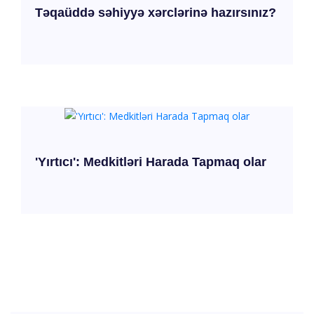
Təqaüddə səhiyyə xərclərinə hazırsınız?
'Yırtıcı': Medkitləri Harada Tapmaq olar