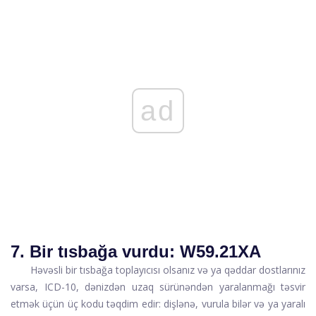
ad
7. Bir tısbağa vurdu: W59.21XA
Həvəsli bir tısbağa toplayıcısı olsanız və ya qəddar dostlarınız
varsa, ICD-10, dənizdən uzaq sürünəndən yaralanmağı təsvir
etmək üçün üç kodu təqdim edir: dişlənə, vurula bilər və ya yaralı