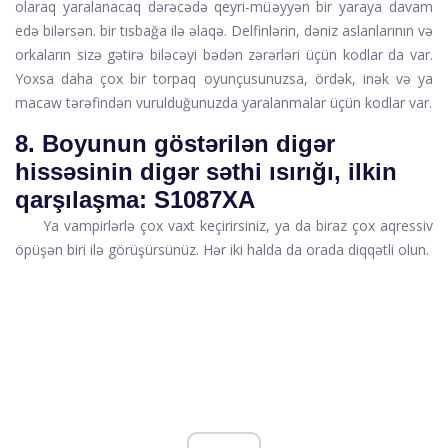
olaraq yaralanacaq dərəcədə qeyri-müəyyən bir yaraya davam
edə bilərsən. bir tısbağa ilə əlaqə. Delfinlərin, dəniz aslanlarının və
orkaların sizə gətirə biləcəyi bədən zərərləri üçün kodlar da var.
Yoxsa daha çox bir torpaq oyunçusunuzsa, ördək, inək və ya
macaw tərəfindən vurulduğunuzda yaralanmalar üçün kodlar var.
8. Boyunun göstərilən digər
hissəsinin digər səthi ısırığı, ilkin
qarşılaşma: S1087XA
Ya vampirlərlə çox vaxt keçirirsiniz, ya da biraz çox aqressiv
öpüşən biri ilə görüşürsünüz. Hər iki halda da orada diqqətli olun.