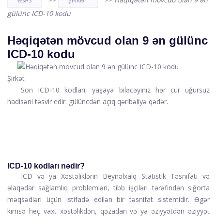
ƏSAS
ŞIRKƏT
gülünc ICD-10 kodu
Həqiqətən mövcud olan 9 ən gülünc
ICD-10 kodu
Şirkət
Son ICD-10 kodları, yaşaya biləcəyiniz hər cür uğursuz
hadisəni təsvir edir: gülüncdən açıq qəribəliyə qədər.
ICD-10 kodları nədir?
ICD və ya Xəstəliklərin Beynəlxalq Statistik Təsnifatı və
əlaqədar sağlamlıq problemləri, tibb işçiləri tərəfindən sığorta
məqsədləri üçün istifadə edilən bir təsnifat sistemidir. Əgər
kimsə heç vaxt xəstəlikdən, qəzadan və ya əziyyətdən əziyyət