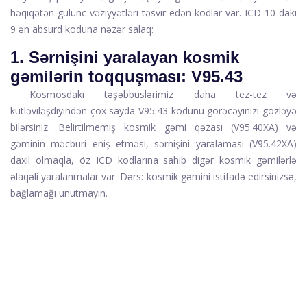
həqiqətən gülünc vəziyyətləri təsvir edən kodlar var. ICD-10-dakı
9 ən absurd koduna nəzər salaq:
1. Sərnişini yaralayan kosmik
gəmilərin toqquşması: V95.43
Kosmosdakı təşəbbüslərimiz daha tez-tez və
kütləviləşdiyindən çox sayda V95.43 kodunu görəcəyinizi gözləyə
bilərsiniz. Belirtilmemiş kosmik gəmi qəzası (V95.40XA) və
gəminin məcburi eniş etməsi, sərnişini yaralaması (V95.42XA)
daxil olmaqla, öz ICD kodlarına sahib digər kosmik gəmilərlə
əlaqəli yaralanmalar var. Dərs: kosmik gəmini istifadə edirsinizsə,
bağlamağı unutmayın.