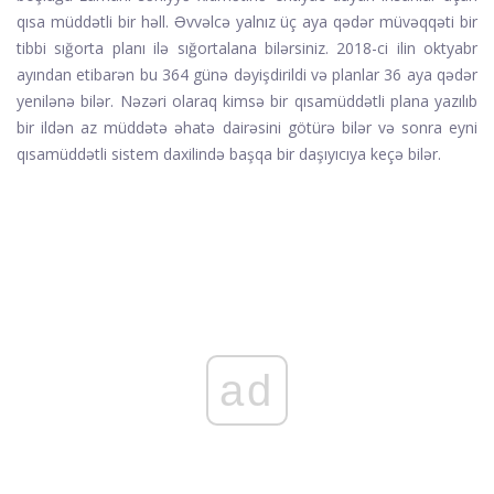
qısa müddətli bir həll. Əvvəlcə yalnız üç aya qədər müvəqqəti bir
tibbi sığorta planı ilə sığortalana bilərsiniz. 2018-ci ilin oktyabr
ayından etibarən bu 364 günə dəyişdirildi və planlar 36 aya qədər
yenilənə bilər. Nəzəri olaraq kimsə bir qısamüddətli plana yazılıb
bir ildən az müddətə əhatə dairəsini götürə bilər və sonra eyni
qısamüddətli sistem daxilində başqa bir daşıyıcıya keçə bilər.
ad