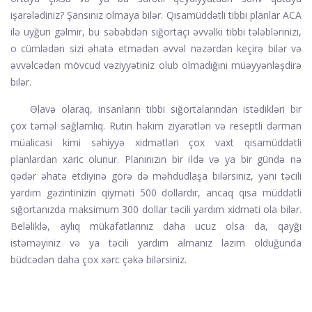
işarələdiniz? Şansınız olmaya bilər. Qısamüddətli tibbi planlar ACA
ilə uyğun gəlmir, bu səbəbdən sığortaçı əvvəlki tibbi tələblərinizi,
o cümlədən sizi əhatə etmədən əvvəl nəzərdən keçirə bilər və
əvvəlcədən mövcud vəziyyətiniz olub olmadığını müəyyənləşdirə
bilər.
Əlavə olaraq, insanların tibbi sığortalarından istədikləri bir
çox təməl sağlamlıq. Rutin həkim ziyarətləri və reseptli dərman
müalicəsi kimi səhiyyə xidmətləri çox vaxt qısamüddətli
planlardan xaric olunur. Planınızın bir ildə və ya bir gündə nə
qədər əhatə etdiyinə görə də məhdudlaşa bilərsiniz, yəni təcili
yardım gəzintinizin qiyməti 500 dollardır, ancaq qısa müddətli
sığortanızda maksimum 300 dollar təcili yardım xidməti ola bilər.
Beləliklə, aylıq mükafatlarınız daha ucuz olsa da, qayğı
istəməyiniz və ya təcili yardım almanız lazım olduğunda
büdcədən daha çox xərc çəkə bilərsiniz.