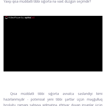
Yaxşı qısa müddətli tibbi sığorta nə vaxt düzgün seçimdir?
ad
Qısa müddətli tibbi sığorta əvvəlcə səsləndiyi kimi
hazırlanmışdır - potensial yeni tibbi şərtlər üçün məşğulluq
boşluğu zamanı səhiyyə xidmətinə ehtiyac duyan insanlar üçün