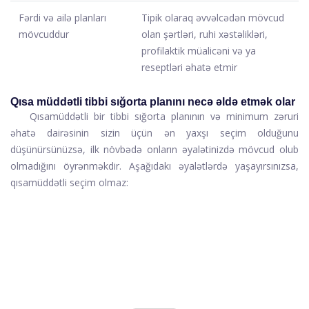
Fərdi və ailə planları
Tipik olaraq əvvəlcədən mövcud
mövcuddur
olan şərtləri, ruhi xəstəlikləri,
profilaktik müalicəni və ya
reseptləri əhatə etmir
Qısa müddətli tibbi sığorta planını necə əldə etmək olar
Qısamüddətli bir tibbi sığorta planının və minimum zəruri
əhatə dairəsinin sizin üçün ən yaxşı seçim olduğunu
düşünürsünüzsə, ilk növbədə onların əyalətinizdə mövcud olub
olmadığını öyrənməkdir. Aşağıdakı əyalətlərdə yaşayırsınızsa,
qısamüddətli seçim olmaz: