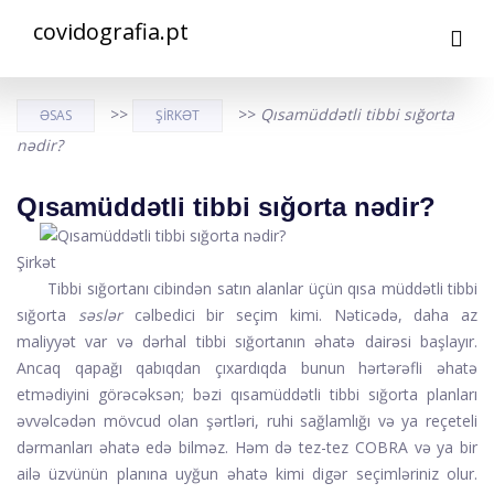
covidografia.pt
>>
>>
Qısamüddətli tibbi sığorta
ƏSAS
ŞIRKƏT
nədir?
Qısamüddətli tibbi sığorta nədir?
Şirkət
Tibbi sığortanı cibindən satın alanlar üçün qısa müddətli tibbi
sığorta
səslər
cəlbedici bir seçim kimi. Nəticədə, daha az
maliyyət var və dərhal tibbi sığortanın əhatə dairəsi başlayır.
Ancaq qapağı qabıqdan çıxardıqda bunun hərtərəfli əhatə
etmədiyini görəcəksən; bəzi qısamüddətli tibbi sığorta planları
əvvəlcədən mövcud olan şərtləri, ruhi sağlamlığı və ya reçeteli
dərmanları əhatə edə bilməz. Həm də tez-tez COBRA və ya bir
ailə üzvünün planına uyğun əhatə kimi digər seçimləriniz olur.