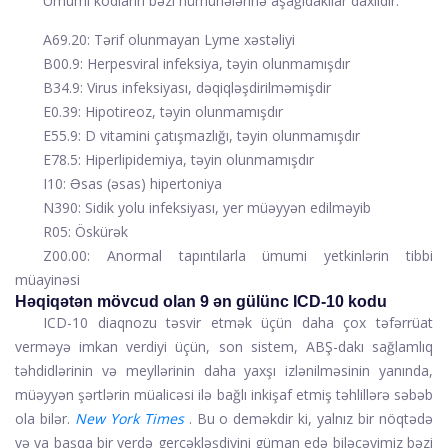
Ümumi kodların bəzi nümunələrinə aşağıdakılar daxildir:
A69.20: Tərif olunmayan Lyme xəstəliyi
B00.9: Herpesviral infeksiya, təyin olunmamışdır
B34.9: Virus infeksiyası, dəqiqləşdirilməmişdir
E0.39: Hipotireoz, təyin olunmamışdır
E55.9: D vitamini çatışmazlığı, təyin olunmamışdır
E78.5: Hiperlipidemiya, təyin olunmamışdır
I10: Əsas (əsas) hipertoniya
N390: Sidik yolu infeksiyası, yer müəyyən edilməyib
R05: Öskürək
Z00.00: Anormal tapıntılarla ümumi yetkinlərin tibbi
müayinəsi
Həqiqətən mövcud olan 9 ən gülünc ICD-10 kodu
ICD-10 diaqnozu təsvir etmək üçün daha çox təfərrüat
verməyə imkan verdiyi üçün, son sistem, ABŞ-dakı sağlamlıq
təhdidlərinin və meyllərinin daha yaxşı izlənilməsinin yanında,
müəyyən şərtlərin müalicəsi ilə bağlı inkişaf etmiş təhlillərə səbəb
ola bilər.
New York Times
. Bu o deməkdir ki, yalnız bir nöqtədə
və ya başqa bir yerdə gerçəkləşdiyini güman edə biləcəyimiz bəzi