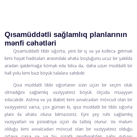
Qısamüddətli sağlamlıq planlarının
mənfi cəhətləri
Qısamüddətli tibbi sığorta, yeni bir iş və ya kollecə getmək
kimi həyat hadisələri arasındakı əhatə boşluğunu ucuz bir şəkildə
aradan qaldırmağa kömək edə bilsə də, daha uzun müddətli bir
həll yolu kimi bəzi böyük tələlərə sahibdir.
Qısa müddətli tibbi sığortanın sizin üçün bir seçim olub
olmadığını sağlamlıq vəziyyətiniz böyük ölçüdə müəyyən
edəcəkdir. Astma və ya diabet kimi əvvəlcədən mövcud olan bir
vəziyyətiniz varsa, çox güman ki, qısa müddətli bir tibbi sığorta
planı ilə əhatə oluna bilməzsiniz. Eyni şey ruhi sağlamlıq
vəziyyətləri və psixiatriya üçün də tətbiq olunur. Və məlum
olduğu kimi əvvəlcədən mövcud olan bir vəziyyətiniz olduğu
ortaya çıxsa və ya bu sürətli qeydiyyatdan səhv qutuyu