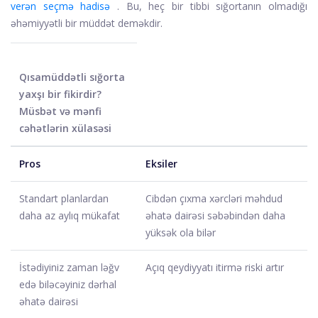
verən seçmə hadisə
. Bu, heç bir tibbi sığortanın olmadığı
əhəmiyyətli bir müddət deməkdir.
Qısamüddətli sığorta
yaxşı bir fikirdir?
Müsbət və mənfi
cəhətlərin xülasəsi
Pros
Eksiler
Standart planlardan
Cibdən çıxma xərcləri məhdud
daha az aylıq mükafat
əhatə dairəsi səbəbindən daha
yüksək ola bilər
İstədiyiniz zaman ləğv
Açıq qeydiyyatı itirmə riski artır
edə biləcəyiniz dərhal
əhatə dairəsi