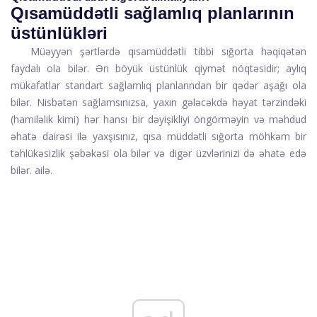
Qısamüddətli sağlamlıq planlarının
üstünlükləri
Müəyyən şərtlərdə qısamüddətli tibbi sığorta həqiqətən
faydalı ola bilər. Ən böyük üstünlük qiymət nöqtəsidir; aylıq
mükafatlar standart sağlamlıq planlarından bir qədər aşağı ola
bilər. Nisbətən sağlamsınızsa, yaxın gələcəkdə həyat tərzindəki
(hamiləlik kimi) hər hansı bir dəyişikliyi öngörməyin və məhdud
əhatə dairəsi ilə yaxşısınız, qısa müddətli sığorta möhkəm bir
təhlükəsizlik şəbəkəsi ola bilər və digər üzvlərinizi də əhatə edə
bilər. ailə.