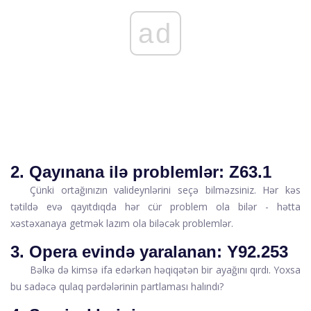
ad
2. Qayınana ilə problemlər: Z63.1
Çünki ortağınızın valideynlərini seçə bilməzsiniz. Hər kəs
tətildə evə qayıtdıqda hər cür problem ola bilər - hətta
xəstəxanaya getmək lazım ola biləcək problemlər.
3. Opera evində yaralanan: Y92.253
Bəlkə də kimsə ifa edərkən həqiqətən bir ayağını qırdı. Yoxsa
bu sadəcə qulaq pərdələrinin partlaması halındı?