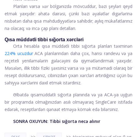
Planları varsa
var
bölgənizdə mövcuddur, bəzi şeyləri qeyd
etmək yaxşıdır: əhatə dairəsi, çünki bəzi əyalətlər digərlərinə
nisbətən daha qısa məhdudiyyətlərə sahibdir; aylıq mükafatlarınız
nə olacaq; və incə çap planı detalları.
Qısa müddətli tibbi sığorta xərcləri
Orta hesabla qısa müddətli tibbi sığorta planları təxminən
224% ucuzdur
ACA planlarından daha çox, hansı randevu və ya
reçeteli yeniləmələrin gələcəyini də qiymətləndirmək yaxşıdır.
Məsələn, illik tibbi fiziki şəxsiniz varsa və ya mütəmadi olaraq bir
resept doldurursanız, cibinizdən çıxan xərcləri artırdığınız üçün bu
səhiyyə xərclərini daxil etmək istərdiniz.
Əlbətdə qısamüddətli sığorta planında və ya ACA-ya uyğun
bir proqramda olmağınızdan asılı olmayaraq SingleCare istifadə
edərək, reseptlərdən qənaət etməyə kömək edə bilərsiniz.
SONRA OXUYUN:
Tibbi sığorta necə alınır
>>
>>
Həqiqətən mövcud olan 9 ən