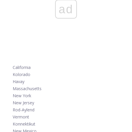
ad
California
Kolorado
Havay
Massachusetts
New York
New Jersey
Rod-Aylend
Vermont
Konnektikut
New Mexico