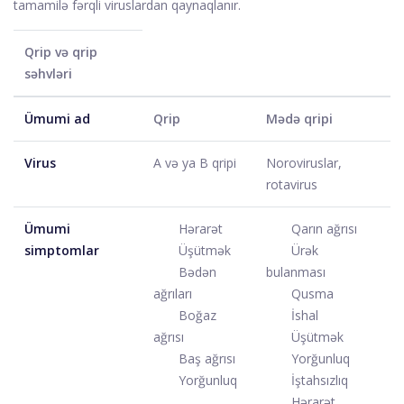
tamamilə fərqli viruslardan qaynaqlanır.
Qrip və qrip
səhvləri
Ümumi ad
Qrip
Mədə qripi
Virus
A və ya B qripi
Noroviruslar,
rotavirus
Ümumi
Hərarət
Qarın ağrısı
simptomlar
Üşütmək
Ürək
Bədən
bulanması
ağrıları
Qusma
Boğaz
İshal
ağrısı
Üşütmək
Baş ağrısı
Yorğunluq
Yorğunluq
İştahsızlıq
Hərarət