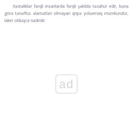
Xəstəliklər fərqli insanlarda fərqli şəkildə təzahür edir, buna
görə tənəffüs əlamətləri olmayan qripə yoluxmaq mümkündür,
lakin olduqca nadirdir.
ad