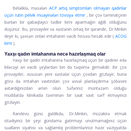
Beləliklə, məsələn
ACP artıq simptomları olmayan qadınlar
üçün rutin pelvik müayinələri tövsiyə etmir
, bir çox təminatçının
bunları bir qabaqlayıcı tədbir kimi aparmağın ağıllı olduğunu
düşünür. Bu, provayder və xəstənin ortaq bir qərarıdır, Dr.Minkin
deyir ki, şəxsən onları imtahanın vacib hissəsi hesab edir (
ACOG
kimi
).
Yaxşı qadın imtahanına necə hazırlaşmaq olar
Yaxşı bir qadın imtahanına hazırlaşmaq üçün bir qadının edə
biləcəyi ən vacib şeylərdən biri də təqvimə girməkdir. Bir çox
provayder, xüsusən yeni xəstələr üçün çoxdan gözləyir, buna
görə də imtahan vaxtından çox əvvəl planlaşdırma şöbəsini
axtardığınızdan əmin olun. Səfəriniz müntəzəm olduğu
müddətdə klinikada təxminən bir saat vaxt sərf etməyinizi
gözləyin.
Randevu günü gəldikdə, Dr.Minkin, müzakirə etmək
istədiyiniz bir şeyi gündəmə gətirməyi unutmamağınız üçün
sualların siyahısı və sağlamlıq problemlərinizi hazır vəziyyətdə