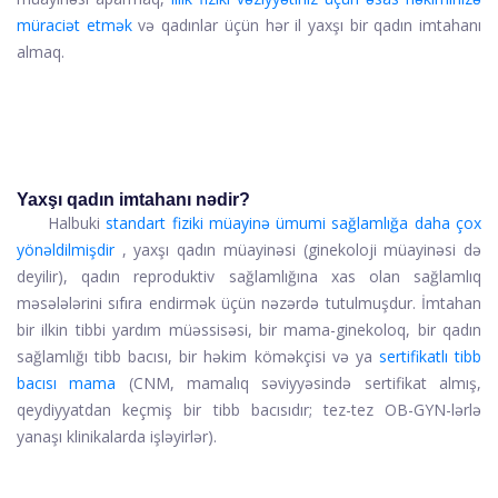
müraciət etmək
və qadınlar üçün hər il yaxşı bir qadın imtahanı
almaq.
Yaxşı qadın imtahanı nədir?
Halbuki
standart fiziki müayinə ümumi sağlamlığa daha çox
yönəldilmişdir
, yaxşı qadın müayinəsi (ginekoloji müayinəsi də
deyilir), qadın reproduktiv sağlamlığına xas olan sağlamlıq
məsələlərini sıfıra endirmək üçün nəzərdə tutulmuşdur. İmtahan
bir ilkin tibbi yardım müəssisəsi, bir mama-ginekoloq, bir qadın
sağlamlığı tibb bacısı, bir həkim köməkçisi və ya
sertifikatlı tibb
bacısı mama
(CNM, mamalıq səviyyəsində sertifikat almış,
qeydiyyatdan keçmiş bir tibb bacısıdır; tez-tez OB-GYN-lərlə
yanaşı klinikalarda işləyirlər).