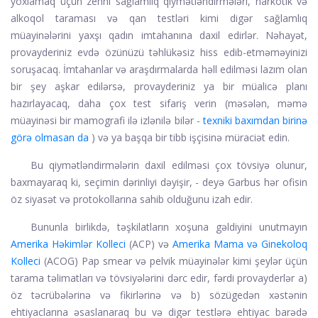
yoxlamaq üçün zehni sağlamlıq qiymətləndirmələri, narkotik və
alkoqol taraması və qan testləri kimi digər sağlamlıq
müayinələrini yaxşı qadın imtahanına daxil edirlər. Nəhayət,
provayderiniz evdə özünüzü təhlükəsiz hiss edib-etməməyinizi
soruşacaq. İmtahanlar və araşdırmalarda həll edilməsi lazım olan
bir şey aşkar edilərsə, provayderiniz ya bir müalicə planı
hazırlayacaq, daha çox test sifariş verin (məsələn, məmə
müayinəsi bir mamografi ilə izlənilə bilər -
texniki baxımdan birinə
görə olmasan da
) və ya başqa bir tibb işçisinə müraciət edin.
Bu qiymətləndirmələrin daxil edilməsi çox tövsiyə olunur,
baxmayaraq ki, seçimin dərinliyi dəyişir, - deyə Garbus hər ofisin
öz siyasət və protokollarına sahib olduğunu izah edir.
Bununla birlikdə, təşkilatların xoşuna gəldiyini unutmayın
Amerika Həkimlər Kolleci
(ACP) və
Amerika Mama və Ginekoloq
Kolleci
(ACOG) Pap smear və pelvik müayinələr kimi şeylər üçün
tarama təlimatları və tövsiyələrini dərc edir, fərdi provayderlər a)
öz təcrübələrinə və fikirlərinə və b) sözügedən xəstənin
ehtiyaclarına əsaslanaraq bu və digər testlərə ehtiyac barədə