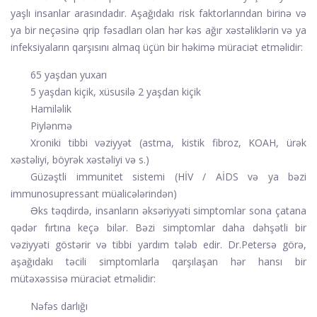
yaşlı insanlar arasındadır. Aşağıdakı risk faktorlarından birinə və
ya bir neçəsinə qrip fəsadları olan hər kəs ağır xəstəliklərin və ya
infeksiyaların qarşısını almaq üçün bir həkimə müraciət etməlidir:
65 yaşdan yuxarı
5 yaşdan kiçik, xüsusilə 2 yaşdan kiçik
Hamiləlik
Piylənmə
Xroniki tibbi vəziyyət (astma, kistik fibroz, KOAH, ürək
xəstəliyi, böyrək xəstəliyi və s.)
Güzəştli immunitet sistemi (HİV / AİDS və ya bəzi
immunosupressant müalicələrindən)
Əks təqdirdə, insanların əksəriyyəti simptomlar sona çatana
qədər fırtına keçə bilər. Bəzi simptomlar daha dəhşətli bir
vəziyyəti göstərir və tibbi yardım tələb edir. Dr.Petersə görə,
aşağıdakı təcili simptomlarla qarşılaşan hər hansı bir
mütəxəssisə müraciət etməlidir:
Nəfəs darlığı