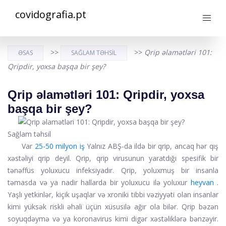
covidografia.pt
>>
>>
Qrip əlamətləri 101:
ƏSAS
SAĞLAM TƏHSIL
Qripdir, yoxsa başqa bir şey?
Qrip əlamətləri 101: Qripdir, yoxsa
başqa bir şey?
Sağlam təhsil
Var
25-50 milyon iş
Yalnız ABŞ-da ildə bir qrip, ancaq hər qış
xəstəliyi qrip deyil. Qrip, qrip virusunun yaratdığı spesifik bir
tənəffüs yoluxucu infeksiyadır. Qrip, yoluxmuş bir insanla
təmasda və ya nadir hallarda bir yoluxucu ilə yoluxur
heyvan
.
Yaşlı yetkinlər, kiçik uşaqlar və xroniki tibbi vəziyyəti olan insanlar
kimi yüksək riskli əhali üçün xüsusilə ağır ola bilər. Qrip bəzən
soyuqdəymə və ya koronavirus kimi digər xəstəliklərə bənzəyir.