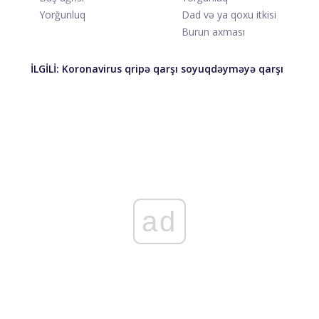
Yorğunluq
Dad və ya qoxu itkisi
Burun axması
İLGİLİ:
Koronavirus qripə qarşı soyuqdəyməyə qarşı
ad