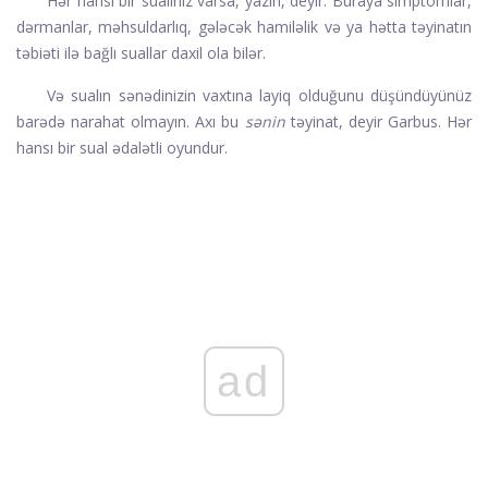
Hər hansı bir sualınız varsa, yazın, deyir. Buraya simptomlar,
dərmanlar, məhsuldarlıq, gələcək hamiləlik və ya hətta təyinatın
təbiəti ilə bağlı suallar daxil ola bilər.
Və sualın sənədinizin vaxtına layiq olduğunu düşündüyünüz
barədə narahat olmayın. Axı bu
sənin
təyinat, deyir Garbus. Hər
hansı bir sual ədalətli oyundur.
ad