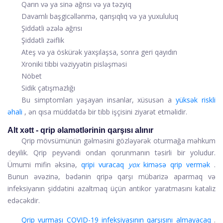
Qarın və ya sinə ağrısı və ya təzyiq
Davamlı başgicəllənmə, qarışıqlıq və ya yuxululuq
Şiddətli əzələ ağrısı
Şiddətli zəiflik
Ateş və ya öskürək yaxşılaşsa, sonra geri qayıdın
Xroniki tibbi vəziyyətin pisləşməsi
Nöbet
Sidik çatışmazlığı
Bu simptomları yaşayan insanlar, xüsusən a
yüksək riskli
əhali
, ən qısa müddətdə bir tibb işçisini ziyarət etməlidir.
Alt xətt - qrip əlamətlərinin qarşısı alınır
Qrip mövsümünün gəlməsini gözləyərək oturmağa məhkum
deyilik. Qrip peyvəndi ondan qorunmanın təsirli bir yoludur.
Ümumi mifin əksinə,
qripi vuracaq
yox
kiməsə qrip vermək
.
Bunun əvəzinə, bədənin qripə qarşı mübarizə aparmaq və
infeksiyanın şiddətini azaltmaq üçün antikor yaratmasını kataliz
edəcəkdir.
Qrip vurması COVID-19 infeksiyasının qarşısını almayacaq
.