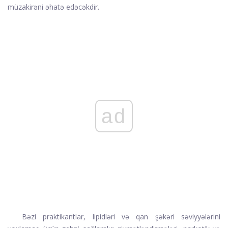
müzakirəni əhatə edəcəkdir.
ad
Bəzi praktikantlar, lipidləri və qan şəkəri səviyyələrini