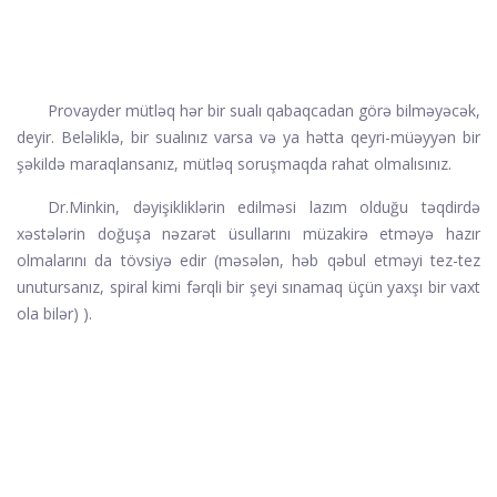
Provayder mütləq hər bir sualı qabaqcadan görə bilməyəcək,
deyir. Beləliklə, bir sualınız varsa və ya hətta qeyri-müəyyən bir
şəkildə maraqlansanız, mütləq soruşmaqda rahat olmalısınız.
Dr.Minkin, dəyişikliklərin edilməsi lazım olduğu təqdirdə
xəstələrin doğuşa nəzarət üsullarını müzakirə etməyə hazır
olmalarını da tövsiyə edir (məsələn, həb qəbul etməyi tez-tez
unutursanız, spiral kimi fərqli bir şeyi sınamaq üçün yaxşı bir vaxt
ola bilər) ).