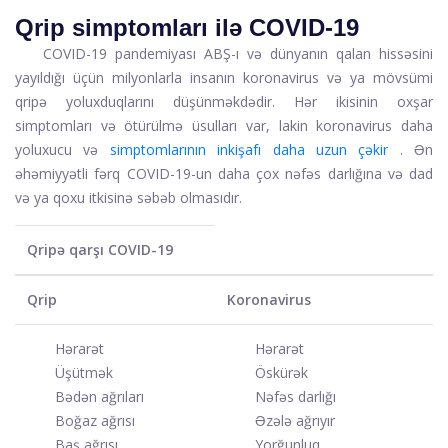
Qrip simptomları ilə COVID-19
COVID-19 pandemiyası ABŞ-ı və dünyanın qalan hissəsini
yayıldığı üçün milyonlarla insanın koronavirus və ya mövsümi
qripə yoluxduqlarını düşünməkdədir. Hər ikisinin oxşar
simptomları və ötürülmə üsulları var, lakin koronavirus daha
yoluxucu və
simptomlarının inkişafı daha uzun çəkir
. Ən
əhəmiyyətli fərq COVID-19-un daha çox nəfəs darlığına və dad
və ya qoxu itkisinə səbəb olmasıdır.
Qripə qarşı COVID-19
Qrip
Koronavirus
Hərarət
Hərarət
Üşütmək
Öskürək
Bədən ağrıları
Nəfəs darlığı
Boğaz ağrısı
Əzələ ağrıyır
Baş ağrısı
Yorğunluq