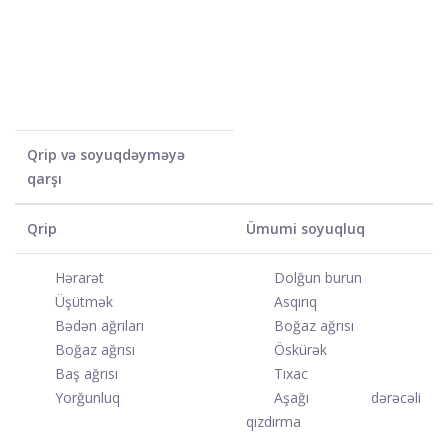
Qrip və soyuqdəyməyə
qarşı
Qrip
Ümumi soyuqluq
Hərarət
Dolğun burun
Üşütmək
Asqırıq
Bədən ağrıları
Boğaz ağrısı
Boğaz ağrısı
Öskürək
Baş ağrısı
Tıxac
Yorğunluq
Aşağı dərəcəli
qızdırma