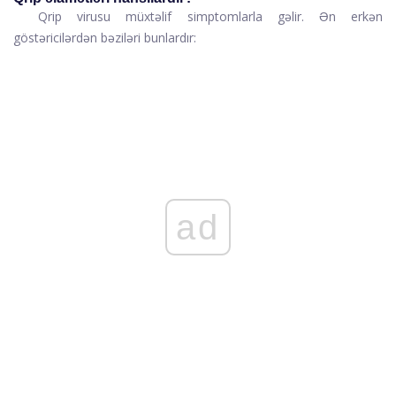
Qrip virusu müxtəlif simptomlarla gəlir. Ən erkən
göstəricilərdən bəziləri bunlardır:
ad