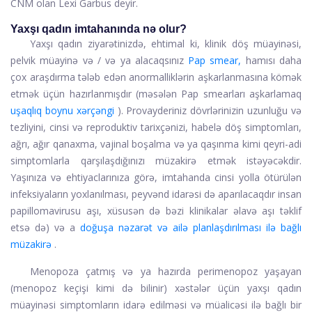
CNM olan Lexi Garbus deyir.
Yaxşı qadın imtahanında nə olur?
Yaxşı qadın ziyarətinizdə, ehtimal ki, klinik döş müayinəsi,
pelvik müayinə və / və ya alacaqsınız
Pap smear,
hamısı daha
çox araşdırma tələb edən anormalliklərin aşkarlanmasına kömək
etmək üçün hazırlanmışdır (məsələn Pap smearları aşkarlamaq
uşaqlıq boynu xərçəngi
). Provayderiniz dövrlərinizin uzunluğu və
tezliyini, cinsi və reproduktiv tarixçənizi, habelə döş simptomları,
ağrı, ağır qanaxma, vajinal boşalma və ya qaşınma kimi qeyri-adi
simptomlarla qarşılaşdığınızı müzakirə etmək istəyəcəkdir.
Yaşınıza və ehtiyaclarınıza görə, imtahanda cinsi yolla ötürülən
infeksiyaların yoxlanılması, peyvənd idarəsi də aparılacaqdır
insan
papillomavirusu
aşı, xüsusən də bəzi klinikalar əlavə aşı təklif
etsə də) və a
doğuşa nəzarət və ailə planlaşdırılması ilə bağlı
müzakirə
.
Menopoza çatmış və ya hazırda perimenopoz yaşayan
(menopoz keçişi kimi də bilinir) xəstələr üçün yaxşı qadın
müayinəsi simptomların idarə edilməsi və müalicəsi ilə bağlı bir