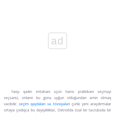
ad
Yaxşı qadın imtahanı üçün hansı praktikanı seçməyi
seçsəniz, onların bu günə uyğun olduğundan əmin olmaq
vacibdir.
seçim qaydaları və tövsiyələri
çünki yeni araşdırmalar
ortaya çıxdıqca bu dəyişikliklər, Detroitdə özəl bir təcrübədə bir