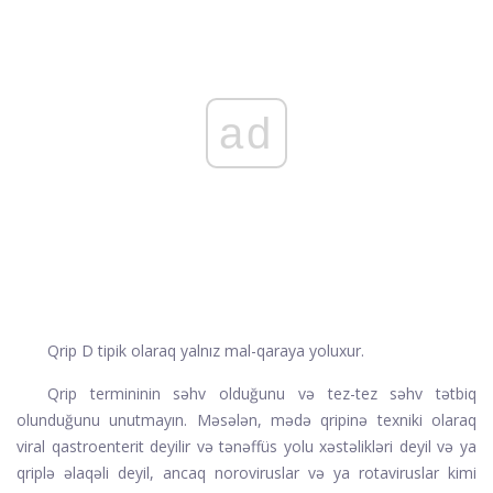
ad
Qrip D tipik olaraq yalnız mal-qaraya yoluxur.
Qrip termininin səhv olduğunu və tez-tez səhv tətbiq
olunduğunu unutmayın. Məsələn, mədə qripinə texniki olaraq
viral qastroenterit deyilir və tənəffüs yolu xəstəlikləri deyil və ya
qriplə əlaqəli deyil, ancaq noroviruslar və ya rotaviruslar kimi