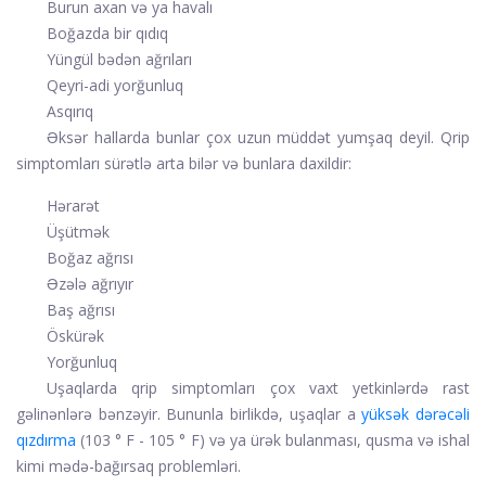
Burun axan və ya havalı
Boğazda bir qıdıq
Yüngül bədən ağrıları
Qeyri-adi yorğunluq
Asqırıq
Əksər hallarda bunlar çox uzun müddət yumşaq deyil. Qrip
simptomları sürətlə arta bilər və bunlara daxildir:
Hərarət
Üşütmək
Boğaz ağrısı
Əzələ ağrıyır
Baş ağrısı
Öskürək
Yorğunluq
Uşaqlarda qrip simptomları çox vaxt yetkinlərdə rast
gəlinənlərə bənzəyir. Bununla birlikdə, uşaqlar a
yüksək dərəcəli
qızdırma
(103 ° F - 105 ° F) və ya ürək bulanması, qusma və ishal
kimi mədə-bağırsaq problemləri.