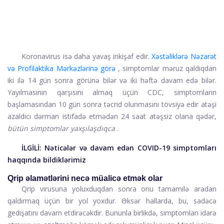
Koronavirus isə daha yavaş inkişaf edir.
Xəstəliklərə Nəzarət
və Profilaktika Mərkəzlərinə görə
, simptomlar məruz qaldıqdan
iki ilə 14 gün sonra görünə bilər və iki həftə davam edə bilər.
Yayılmasının qarşısını almaq üçün CDC, simptomların
başlamasından 10 gün sonra təcrid olunmasını tövsiyə edir
atəşi
azaldıcı dərman istifadə etmədən 24 saat atəşsiz olana qədər,
bütün simptomlar yaxşılaşdıqca
.
İLGİLİ:
Nəticələr və davam edən COVID-19 simptomları
haqqında bildiklərimiz
Qrip əlamətlərini necə müalicə etmək olar
Qrip virusuna yoluxduqdan sonra onu tamamilə aradan
qaldırmaq üçün bir yol yoxdur. Əksər hallarda, bu, sadəcə
gedişatını davam etdirəcəkdir. Bununla birlikdə, simptomları idarə