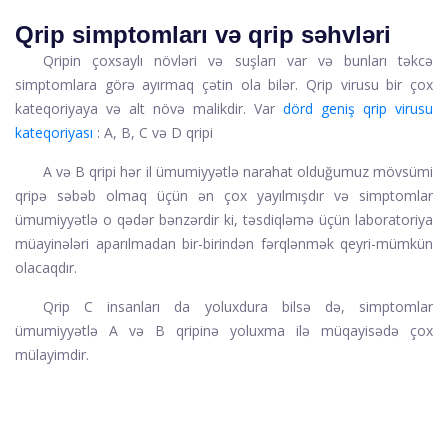
Qrip simptomları və qrip səhvləri
Qripin çoxsaylı növləri və suşları var və bunları təkcə
simptomlara görə ayırmaq çətin ola bilər. Qrip virusu bir çox
kateqoriyaya və alt növə malikdir. Var
dörd geniş qrip virusu
kateqoriyası
: A, B, C və D qripi
A və B qripi hər il ümumiyyətlə narahat olduğumuz mövsümi
qripə səbəb olmaq üçün ən çox yayılmışdır və simptomlar
ümumiyyətlə o qədər bənzərdir ki, təsdiqləmə üçün laboratoriya
müayinələri aparılmadan bir-birindən fərqlənmək qeyri-mümkün
olacaqdır.
Qrip C insanları da yoluxdura bilsə də, simptomlar
ümumiyyətlə A və B qripinə yoluxma ilə müqayisədə çox
mülayimdir.