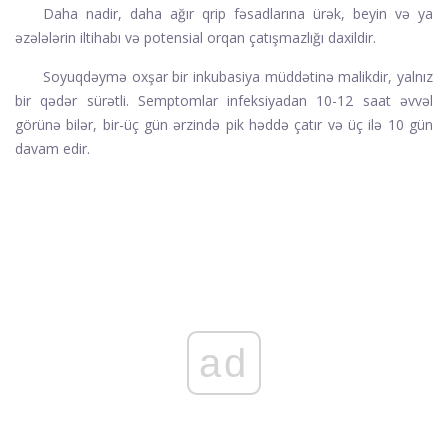
Daha nadir, daha ağır qrip fəsadlarına ürək, beyin və ya
əzələlərin iltihabı və potensial orqan çatışmazlığı daxildir.
Soyuqdəymə oxşar bir inkubasiya müddətinə malikdir, yalnız
bir qədər sürətli. Semptomlar infeksiyadan 10-12 saat əvvəl
görünə bilər, bir-üç gün ərzində pik həddə çatır və üç ilə 10 gün
davam edir.
ad