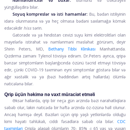
Nəmləndiricilər və buxar:
Burnunu və öskürəyini
yüngülləşdirə bilər.
Soyuq kompreslər və isti hamamlar:
Bu, bədən istiliyinin
idarə olunmasına və ya heç olmasa bədəni saxlamağa kömək
edəcəkdir
hiss
sərin.
Gatorade və ya hindistan cevizi suyu kimi elektrolitləri olan
mayelərlə istirahət və nəmlənməni məsləhət görürəm, deyir
Shirin Peters, MD,
Bethany Tibbi Klinikası
Manhattanda.
Qızdırma zamanı Tylenol tövsiyə edirəm. Dr.Peters ayrıca, qripə
bənzər simptomların başlanğıcında özünü təcrid etməyi tövsiyə
edir, çünki COVID-19 təxminən eyni simptomlar göstərə bilər və
ağır xəstəlik və ya (bəzi həddindən artıq hallarda) ölümlə
nəticələnə bilər.
Qrip üçün həkimə nə vaxt müraciət etməli
Əksər hallarda, qrip bir neçə gün ərzində bəzi narahatlıqlara
səbəb olur, lakin nəticədə bir həftə ərzində öz-özünə həll olunur.
Ancaq həmişə deyil. Bəziləri üçün qrip yaşlı yetkinlərdə olduğu
kimi həyati təhlükəli, ciddi fəsadlara səbəb ola bilər.
CDC
təxminləri
Qriplə əlaqəli ölümlərin 70- 85% -i 65 yaş və yuxarı