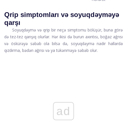
Qrip simptomları və soyuqdəyməyə
qarşı
Soyuqdəymə və qrip bir neçə simptomu bölüşür, buna görə
də tez-tez qarışıq olurlar. Hər ikisi də burun axıntısı, boğaz ağrısı
və öskürəyə səbəb ola bilsə də, soyuqdəymə nadir hallarda
qızdırma, bədən ağrısı və ya tükənməyə səbəb olur.
ad