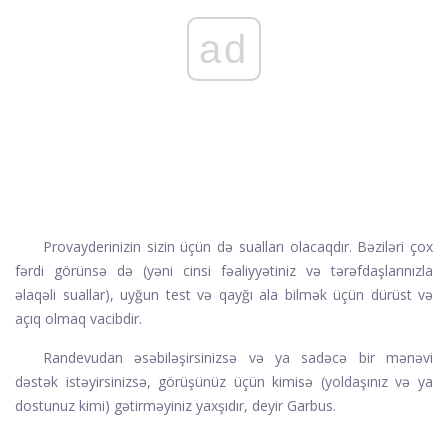
ad
Provayderinizin sizin üçün də sualları olacaqdır. Bəziləri çox
fərdi görünsə də (yəni cinsi fəaliyyətiniz və tərəfdaşlarınızla
əlaqəli suallar), uyğun test və qayğı ala bilmək üçün dürüst və
açıq olmaq vacibdir.
Randevudan əsəbiləşirsinizsə və ya sadəcə bir mənəvi
dəstək istəyirsinizsə, görüşünüz üçün kimisə (yoldaşınız və ya
dostunuz kimi) gətirməyiniz yaxşıdır, deyir Garbus.