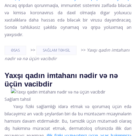
Ancaq qripdən qorunmaqla, immunitet sistemini zəiflədə biləcək
və kimisə koronavirus da daxil olmaqla digər yoluxucu
xəstəliklərə daha həssas edə biləcək bir virusu dayandıracaq.
Sonda təhlükəsiz şəkildə oynamaq və qripə yoluxmaq ən
yaxşısıdır.
>>
>>
Yaxşı qadın imtahanı
ƏSAS
SAĞLAM TƏHSIL
nədir və nə üçün vacibdir
Yaxşı qadın imtahanı nədir və nə
üçün vacibdir
Sağlam təhsil
Yaxşı fiziki sağlamlığı idarə etmək və qorumaq üçün edə
biləcəyimiz ən vacib şeylərdən biri də bu müntəzəm müayinələrin
hamısını davam etdirməkdir. Bu, təmizlik üçün mütəmadi olaraq
diş həkiminə müraciət etmək, dermatoloq ofisinizdə illik dəri
müayinəsi aparmaq,
illik fiziki vəziyyətiniz üçün əsas həkiminizə