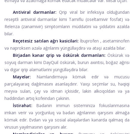
etməyə və azaltmağa kömək edəcək müalicələr var. Misal üçün:
Antiviral dərmanlar:
Qrip viral bir infeksiya olduğundan
reseptli antiviral dərmanlar kimi
Tamiflu
(oseltamivir fosfat) və
Relenza
(zanamivir) simptomların müddətini və şiddətini azalda
bilər.
Reçetesiz satılan ağrı kəsiciləri:
İbuprofen
,
asetaminofen
və
naproksen
əzələ ağrılarını yüngülləşdirə və atəşi azalda bilər.
Birjadan kənar qrip və öskürək dərmanları:
Öskürək və
soyuq dərman kimi
DayQuil
öskürək, burun axıntısı, boğaz ağrısı
və digər qrip əlamətlərini yüngülləşdirə bilər.
Mayelər:
Nəmləndirməyə kömək edir və mucusu
parçalayaraq dağılmasını asanlaşdırır. Yaxşı seçimlər su, həqiqi
meyvə suları, çay və idman içkisidir, lakin alkoqoldan və ya
həddindən artıq kofeindən çəkinin.
İstirahət:
Bədənin immun sisteminizə fokuslanmasına
imkan verir və yorğunluq və bədən ağrılarının qarşısını almağa
kömək edir. Evdən və ya sosial əlaqələrdən kənarda qalmaq da
virusun yayılmasının qarşısını alır.