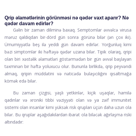
Qrip əlamətlərinin görünməsi nə qədər vaxt aparır? Nə
qədər davam edirlər?
Gəlin bir zaman diliminə baxaq. Semptomlar əvvəlcə virusa
məruz qaldıqdan bir-dörd gün sonra görünə bilər (ən çox iki).
Ümumiyyətlə beş ilə yeddi gün davam edirlər. Yorğunluq kimi
bəzi simptomlar iki həftəyə qədər uzana bilər. Tipik olaraq, qripi
olan biri xəstəlik əlamətləri göstərmədən bir gün əvvəl başlayan
təxminən bir həftə yoluxucu olur. Bununla birlikdə, qrip peyvəndi
almaq, qripin müddətini və nəticədə bulaşıcılığını qısaltmağa
kömək edə bilər.
Bu zaman çizgisi, yaşlı yetkinlər, kiçik uşaqlar, hamilə
qadınlar və xroniki tibbi vəziyyəti olan və ya zəif immunitet
sistemi olan insanlar kimi yüksək risk qrupları üçün daha uzun ola
bilər. Bu qruplar aşağıdakılardan ibarət ola biləcək ağırlaşma riski
altındadır: