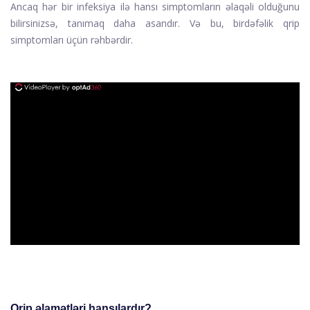
Ancaq hər bir infeksiya ilə hansı simptomların əlaqəli olduğunu
bilirsinizsə, tanımaq daha asandır. Və bu, birdəfəlik qrip
simptomları üçün rəhbərdir.
ad
Qrip əlamətləri hansılardır?