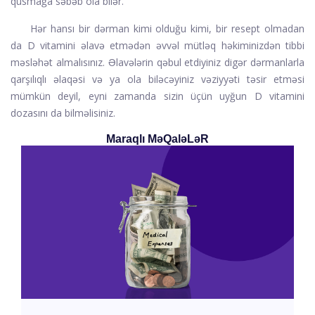
qusmağa səbəb ola bilər.
Hər hansı bir dərman kimi olduğu kimi, bir resept olmadan
da D vitamini əlavə etmədən əvvəl mütləq həkiminizdən tibbi
məsləhət almalısınız. Əlavələrin qəbul etdiyiniz digər dərmanlarla
qarşılıqlı əlaqəsi və ya ola biləcəyiniz vəziyyəti təsir etməsi
mümkün deyil, eyni zamanda sizin üçün uyğun D vitamini
dozasını da bilməlisiniz.
Maraqlı MəQaləLəR