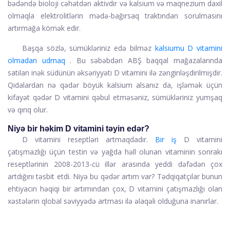
bədəndə bioloji cəhətdən aktivdir və kalsium və maqnezium daxil
olmaqla elektrolitlərin mədə-bağırsaq traktından sorulmasını
artırmağa kömək edir.
Başqa sözlə, sümükləriniz edə bilməz
kalsiumu D vitamini
olmadan udmaq
. Bu səbəbdən ABŞ baqqal mağazalarında
satılan inək südünün əksəriyyəti D vitamini ilə zənginləşdirilmişdir.
Qidalardan nə qədər böyük kalsium alsanız da, işləmək üçün
kifayət qədər D vitamini qəbul etməsəniz, sümükləriniz yumşaq
və qırıq olur.
Niyə bir həkim D vitamini təyin edər?
D vitamini reseptləri artmaqdadır.
Bir iş
D vitamini
çatışmazlığı üçün testin və yağda həll olunan vitaminin sonrakı
reseptlərinin 2008-2013-cü illər arasında yeddi dəfədən çox
artdığını təsbit etdi. Niyə bu qədər artım var? Tədqiqatçılar bunun
ehtiyacın həqiqi bir artımından çox, D vitamini çatışmazlığı olan
xəstələrin qlobal səviyyədə artması ilə əlaqəli olduğuna inanırlar.