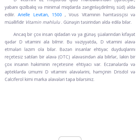
yabanı qızılbalıq və minimal miqdarda zənginləşdirilmiş süd) əldə
edilir.
Arielle Levitan, 1500
, Vous Vitaminin həmtəsisçisi və
müəllifidir
Vitamin məhlulu
. Günəşin təsirindən əldə edilə bilər.
Ancaq bir çox insan qidadan və ya günəş şüalarından kifayət
qədər D vitamini ala bilmir. Bu vəziyyətdə, D vitamini əlavə
etmələri lazım ola bilər. Bəzən insanlar ehtiyac duyduqlarını
reçetesiz satılan bir əlavə (OTC) əlavəsindən ala bilirlər, lakin bir
çox insanın həkiminin reçetesine ehtiyacı var. Eczanələrdə və
apteklərdə ümumi D vitamini əlavələrini, həmçinin Drisdol və
Calciferol kimi marka əlavələri tapa bilərsiniz.