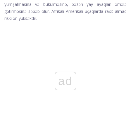
yumşalmasına və bükülməsinə, bəzən yay ayaqları əmələ
gətirməsinə səbəb olur. Afrikalı Amerikalı uşaqlarda raxit almaq
riski ən yüksəkdir.
ad