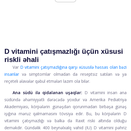
D vitamini çatışmazlığı üçün xüsusi
riskli əhali
Var
D vitamini çatışmazlığına qarşı xüsusilə həssas olan bəzi
insanlar
və simptomlar olmadan da reseptsiz satılan və ya
reçeteli əlavələr qəbul etmələri lazım ola bilər.
Ana südü ilə qidalanan uşaqlar:
D vitamini insan ana
südündə əhəmiyyətli dərəcədə yoxdur və Amerika Pediatriya
Akademiyası, körpələrin günəşdən qorunmadan birbaşa günəş
işığına məruz qalmamasını tövsiyə edir. Bu, bu körpələrin D
vitamini çatışmazlığı və bəlkə də Raxit riski altında olduğu
deməkdir. Gündəlik 400 beynəlxalq vahid (IU) D vitamini pəhriz