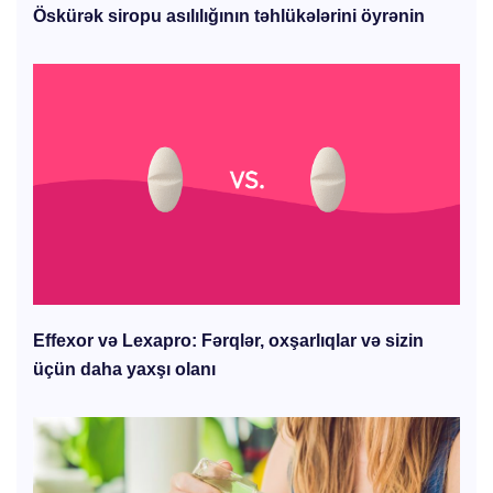
Öskürək siropu asılılığının təhlükələrini öyrənin
Effexor və Lexapro: Fərqlər, oxşarlıqlar və sizin
üçün daha yaxşı olanı