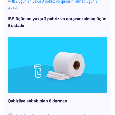
IBS üçün ən yaxşı 3 pəhriz və qarşısını almaq üçün
9 qidadır
Qəbizliyə səbəb olan 8 dərman