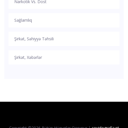
Narkotik Vs. Dost
Sağlamlıq
Şirkət, Səhiyyə Təhsili
Şirkət, Xəbərlər
Copyright ©
2026 Bütün Hüquqlar Qorunur |
covidografia.pt