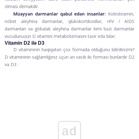
olması deməkdir.
Müəyyən dərmanlar qəbul edən insanlar:
Kolestiramin,
nöbet əleyhinə dərmanlar, qlükokortikoidlər, HİV / AİDS
dərmanları və göbələk əleyhinə dərmanlar kimi bəzi dərmanlar
vücudunuzun D vitamini metabolizmasını təsir edə bilər.
Vitamin D2 ilə D3
D vitamininin həqiqətən çox formada olduğunu bilirdinizmi?
D vitamininin sağlamlığınız üçün ən vacib iki forması bunlardır
D2
və
D3
.
ad