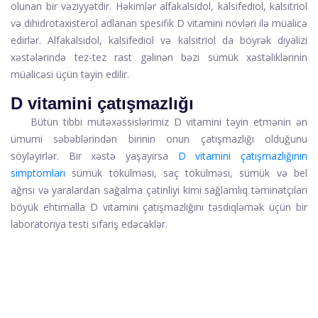
olunan bir vəziyyətdir. Həkimlər alfakalsidol, kalsifediol, kalsitriol
və dihidrotaxisterol adlanan spesifik D vitamini növləri ilə müalicə
edirlər. Alfakalsidol, kalsifediol və kalsitriol da böyrək diyalizi
xəstələrində tez-tez rast gəlinən bəzi sümük xəstəliklərinin
müalicəsi üçün təyin edilir.
D vitamini çatışmazlığı
Bütün tibbi mütəxəssislərimiz D vitamini təyin etmənin ən
ümumi səbəblərindən birinin onun çatışmazlığı olduğunu
söyləyirlər. Bir xəstə yaşayırsa
D vitamini çatışmazlığının
simptomları
sümük tökülməsi, saç tökülməsi, sümük və bel
ağrısı və yaralardan sağalma çətinliyi kimi sağlamlıq təminatçıları
böyük ehtimalla D vitamini çatışmazlığını təsdiqləmək üçün bir
laboratoriya testi sifariş edəcəklər.