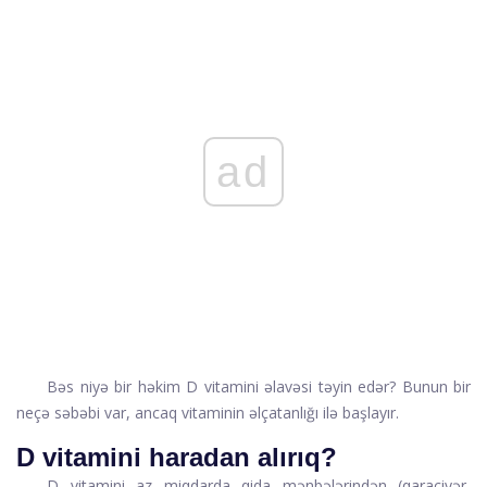
ad
Bəs niyə bir həkim D vitamini əlavəsi təyin edər? Bunun bir
neçə səbəbi var, ancaq vitaminin əlçatanlığı ilə başlayır.
D vitamini haradan alırıq?
D vitamini az miqdarda qida mənbələrindən (qaraciyər,