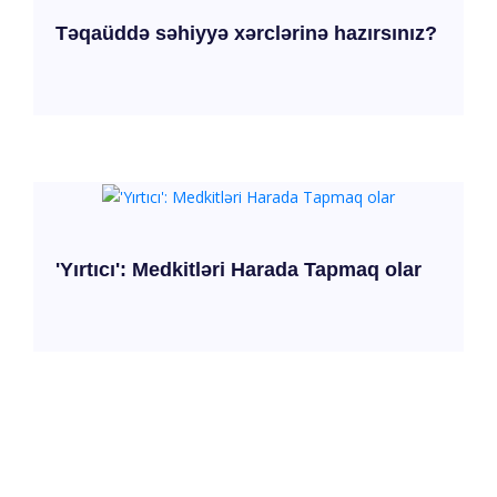
Təqaüddə səhiyyə xərclərinə hazırsınız?
'Yırtıcı': Medkitləri Harada Tapmaq olar