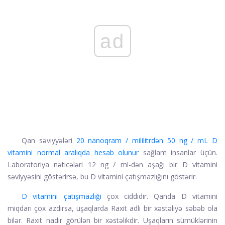
ad
Qan səviyyələri
20 nanoqram / mililitrdən 50 ng / mL D
vitamini normal aralıqda hesab olunur
sağlam insanlar üçün.
Laboratoriya nəticələri 12 ng / ml-dən aşağı bir D vitamini
səviyyəsini göstərirsə, bu D vitamini çatışmazlığını göstərir.
D vitamini çatışmazlığı
çox ciddidir. Qanda D vitamini
miqdarı çox azdırsa, uşaqlarda Raxit adlı bir xəstəliyə səbəb ola
bilər. Raxit nadir görülən bir xəstəlikdir. Uşaqların sümüklərinin