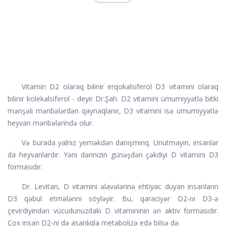
Vitamin D2 olaraq bilinir
erqokalsiferol
D3 vitamini olaraq
bilinir
kolekalsiferol
- deyir Dr.Şah. D2 vitamini ümumiyyətlə bitki
mənşəli mənbələrdən qaynaqlanır, D3 vitamini isə ümumiyyətlə
heyvan mənbələrində olur.
Və burada yalnız yeməkdən danışmırıq. Unutmayın, insanlar
da heyvanlardır. Yəni dərinizin günəşdən çəkdiyi D vitamini D3
formasıdır.
Dr. Levitan, D vitamini əlavələrinə ehtiyac duyan insanların
D3 qəbul etmələrini söyləyir. Bu, qaraciyər D2-ni D3-ə
çevirdiyindən vücudunuzdakı D vitamininin ən aktiv formasıdır.
Çox insan D2-ni də asanlıqla metabolizə edə bilsə də.