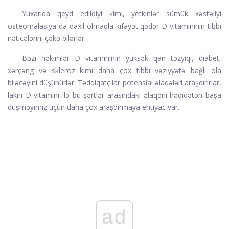
Yuxarıda qeyd edildiyi kimi, yetkinlər sümük xəstəliyi
osteomalasiya da daxil olmaqla kifayət qədər D vitamininin tibbi
nəticələrini çəkə bilərlər.
Bəzi həkimlər D vitamininin yüksək qan təzyiqi, diabet,
xərçəng və skleroz kimi daha çox tibbi vəziyyətə bağlı ola
biləcəyini düşünürlər. Tədqiqatçılar potensial əlaqələri araşdırırlar,
lakin D vitamini ilə bu şərtlər arasındakı əlaqəni həqiqətən başa
düşməyimiz üçün daha çox araşdırmaya ehtiyac var.
ad