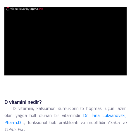
ad
D vitamini nədir?
D vitamini, kalsiumun sümüklərinizə hopması üçün lazım
olan yağda həll olunan bir vitamindir
Dr. İnna Lukyanovski,
Pharm.D
., funksional tibb praktikantı və müəllifidir
Crohn və
Colitis Fix
.