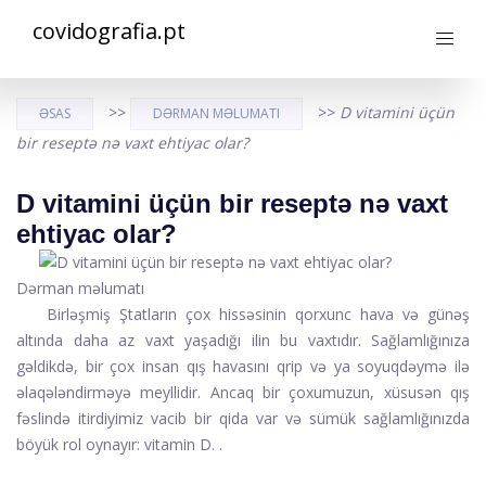
covidografia.pt
>>
>>
D vitamini üçün
ƏSAS
DƏRMAN MƏLUMATI
bir reseptə nə vaxt ehtiyac olar?
D vitamini üçün bir reseptə nə vaxt
ehtiyac olar?
Dərman məlumatı
Birləşmiş Ştatların çox hissəsinin qorxunc hava və günəş
altında daha az vaxt yaşadığı ilin bu vaxtıdır. Sağlamlığınıza
gəldikdə, bir çox insan qış havasını qrip və ya soyuqdəymə ilə
əlaqələndirməyə meyllidir. Ancaq bir çoxumuzun, xüsusən qış
fəslində itirdiyimiz vacib bir qida var və sümük sağlamlığınızda
böyük rol oynayır:
vitamin D.
.