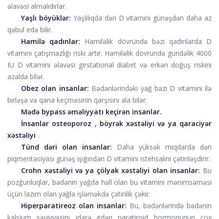
əlavəsi almalıdırlar.
Yaşlı böyüklər:
Yaşlılıqda dəri D vitamini günəşdən daha az
qəbul edə bilir.
Hamilə qadınlar:
Hamiləlik dövründə bəzi qadınlarda D
vitamini çatışmazlığı riski artır. Hamiləlik dövründə gündəlik 4000
IU D vitamini əlavəsi gestational diabet və erkən doğuş riskini
azalda bilər.
Obez olan insanlar:
Bədənlərindəki yağ bəzi D vitamini ilə
birləşə və qana keçməsinin qarşısını ala bilər.
Mədə bypass əməliyyatı keçirən insanlar.
İnsanlar
osteoporoz
, böyrək xəstəliyi və ya qaraciyər
xəstəliyi
.
Tünd dəri olan insanlar:
Daha yüksək miqdarda dəri
piqmentasiyası günəş işığından D vitamini istehsalını çətinləşdirir.
Crohn xəstəliyi və ya çölyak xəstəliyi olan insanlar:
Bu
pozğunluqlar, bədənin yağda həll olan bu vitamini mənimsəməsi
üçün lazım olan yağla işləməkdə çətinlik çəkir.
Hiperparatireoz olan insanlar:
Bu, bədənlərində bədənin
kalsium səviyyəsini idarə edən paratiroid hormonunun çox