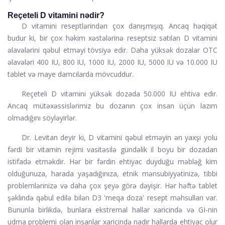
Reçeteli D vitamini nədir?
D vitamini reseptlərindən çox danışmışıq. Ancaq həqiqət
budur ki, bir çox həkim xəstələrinə reseptsiz satılan D vitamini
əlavələrini qəbul etməyi tövsiyə edir.
Daha yüksək dozalar
OTC
əlavələri 400 IU, 800 IU, 1000 IU, 2000 IU, 5000 IU və 10.000 IU
tablet və maye damcılarda mövcuddur.
Reçeteli D vitamini yüksək dozada 50.000 IU ehtiva edir.
Ancaq mütəxəssislərimiz bu dozanın çox insan üçün lazım
olmadığını söyləyirlər.
Dr. Levitan deyir ki, D vitamini qəbul etməyin ən yaxşı yolu
fərdi bir vitamin rejimi vasitəsilə gündəlik il boyu bir dozadan
istifadə etməkdir. Hər bir fərdin ehtiyac duyduğu məbləğ kim
olduğunuza, harada yaşadığınıza, etnik mənsubiyyətinizə, tibbi
problemlərinizə və daha çox şeyə görə dəyişir. Hər həftə tablet
şəklində qəbul edilə bilən D3 'meqa doza' resept məhsulları var.
Bununla birlikdə, bunlara ekstremal hallar xaricində və GI-nin
udma problemi olan insanlar xaricində nadir hallarda ehtiyac olur