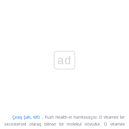
ad
Çıraq Şah, MD
, Push Health-in həmtəsisçisi: D Vitamini bir
secosteroid olaraq bilinən bir molekul növüdür. D vitamini