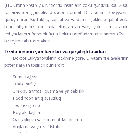
(I.E., Crohn xəstəliyi). Nəticədə insanların çoxu gündəlik 800-2000
IU arasında gündəlik dozada normal D vitamini səviyyəsini
qoruya bilər. Bu tablet, kapsul və ya damla şəklində qəbul edilə
bilər. İhtiyacınız olanı əldə etməyin ən yaxşı yolu, tam vitamin
ehtiyaclarınızı ödəmək üçün həkim tərəfindən hazırlanmış xüsusi
bir rejim qəbul etməkdir.
D vitamininin yan təsirləri və qarşılıqlı təsirləri
Doktor Lukyanovskinin dediyinə görə, D vitamini əlavələrinin
potensial yan təsirləri bunlardır:
Sümük ağrısı
Əzələ zəifliyi
Ürək bulanması, qusma və ya qəbizlik
Həddindən artıq susuzluq
Tez-tez işəmə
Böyrək daşları
Qarışıqlıq və ya istiqamətdən düşmə
Arıqlama və ya zəif iştaha