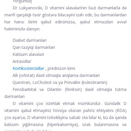
Yorğunluq
Dr Lukyanovski, D vitamini əlavələrinin bəzi dərmanlarla da
mənfi qarşılıqlı təsir göstərə biləcəyini izah edir, bu dərmanlardan
hər hansı birini qəbul edirsinizsə, qəbul etməzdən əvvəl
həkiminizlə danışın.
Diabet dərmanları
Qan təzyiqi dərmanları
Kalsium əlavələri
Antasidlər
Kortikosteroidlər
, prednizon kimi
Alli (orlistat) daxil olmaqla arıqlama dərmanları
Questran, LoCholest və ya Prevalite (kolestiramin)
Fenobarbital və Dilantin (fenitoin) daxil olmaqla tutma
dərmanları
D vitamini çox istehlak etmək mümkündür. Gündəlik D
vitamini qəbul etməyiniz tövsiyə olunan pəhriz ehtiyatını (RDA)
çox aşarsa, D vitamini toksikliyinə səbəb ola bilər ki, bu da qanda
kalsium yığılmasına (hiperkalsemiya), ürək bulanmasına və