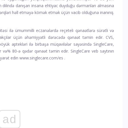
n dilində danışan insana ehtiyac duyduğu dərmanları almasına
fərqləri həll etməyə kömək etmək üçün vacib olduğuna inanırıq.
itəsi ilə ümummilli eczanələrdə reçeteli qənaətlərə sürətli və
lakçılar üçün əhəmiyyətli dərəcədə qənaət təmin edir. CVS,
yük aptekləri ilə birbaşa müqavilələr sayəsində SingleCare,
ər və% 80-ə qədər qənaət təmin edir. SingleCare veb saytının
yarət edin
www.singlecare.com/es
.
ad