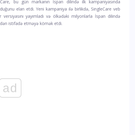
eCare, bu gün markanın İspan dilində ilk kampaniyasında
uğunu elan etdi. Yeni kampaniya ilə birlikdə, SingleCare veb
r versiyasını yayımladı və ölkədəki milyonlarla İspan dilində
rdən istifadə etməyə kömək etdi.
ad