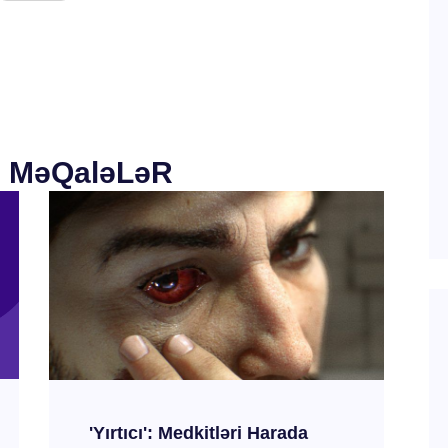
ı MəQaləLəR
'Yırtıcı': Medkitləri Harada