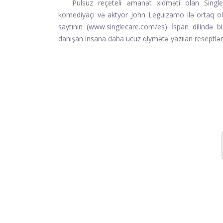
Pulsuz reçeteli əmanət xidməti olan Singl
komediyaçı və aktyor John Leguizamo ilə ortaq old
saytının (www.singlecare.com/es) İspan dilində bi
danışan insana daha ucuz qiymətə yazılan reseptlə