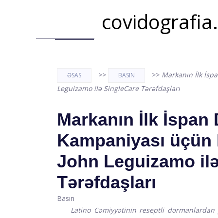
covidografia
>>
>>
Markanın İlk İsp
ƏSAS
BASIN
Leguizamo ilə SingleCare Tərəfdaşları
Markanın İlk İspan 
Kampaniyası üçün 
John Leguizamo ilə
Tərəfdaşları
Basın
Latino Cəmiyyətinin reseptli dərmanlardan