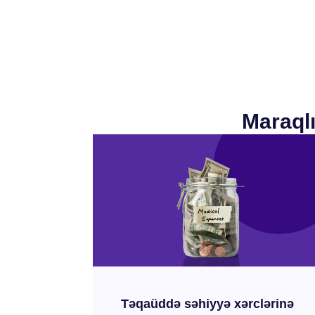
Maraql
Təqaüddə səhiyyə xərclərinə