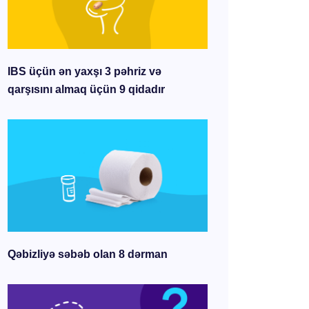
IBS üçün ən yaxşı 3 pəhriz və
qarşısını almaq üçün 9 qidadır
Qəbizliyə səbəb olan 8 dərman