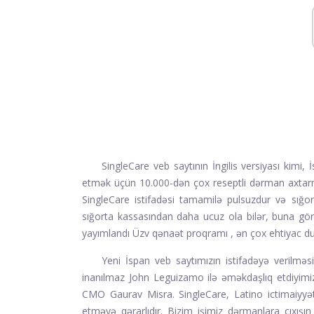
SingleCare veb saytının İngilis versiyası kimi,
etmək üçün 10.000-dən çox reseptli dərman axtarm
SingleCare istifadəsi tamamilə pulsuzdur və sığ
sığorta kassasından daha ucuz ola bilər, buna gö
yayımlandı
Üzv qənaət proqramı
, ən çox ehtiyac d
Yeni İspan veb saytımızın istifadəyə verilmə
inanılmaz John Leguizamo ilə əməkdaşlıq etdiyimiz
CMO Gaurav Misra. SingleCare, Latino ictimaiyyət
etməyə qərarlıdır. Bizim işimiz dərmanlara çıxışı