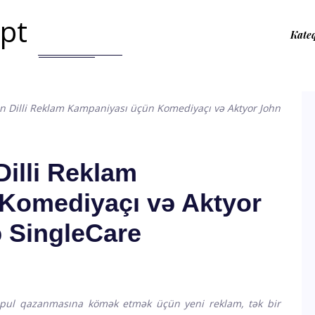
.pt
Kate
an Dilli Reklam Kampaniyası üçün Komediyaçı və Aktyor John
Dilli Reklam
Komediyaçı və Aktyor
 SingleCare
 pul qazanmasına kömək etmək üçün yeni reklam, tək bir