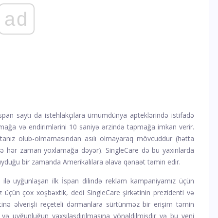
ad
 İspan saytı da istehlakçılara ümumdünya apteklərində istifadə
ağa və endirimlərini 10 saniyə ərzində tapmağa imkan verir.
ortanız olub-olmamasından asılı olmayaraq mövcuddur (hətta
rə hər zaman yoxlamağa dəyər). SingleCare də bu yaxınlarda
uyduğu bir zamanda Amerikalılara əlavə qənaət təmin edir.
si ilə uyğunlaşan ilk İspan dilində reklam kampaniyamız üçün
 üçün çox xoşbəxtik, dedi SingleCare şirkətinin prezidenti və
inə əlverişli reçeteli dərmanlara sürtünməz bir erişim təmin
n və uyğunluğun yaxşılaşdırılmasına yönəldilmişdir və bu yeni