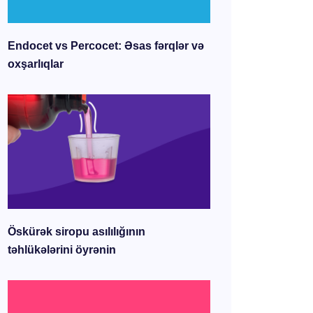
Endocet vs Percocet: Əsas fərqlər və
oxşarlıqlar
Öskürək siropu asılılığının
təhlükələrini öyrənin