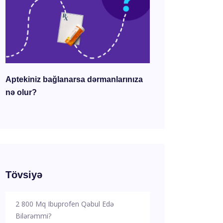
Aptekiniz bağlanarsa dərmanlarınıza
nə olur?
Tövsiyə
2 800 Mq Ibuprofen Qəbul Edə
Bilərəmmi?