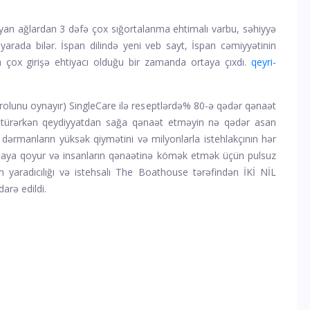
ayan ağlardan 3 dəfə çox sığortalanma ehtimalı var
bu, səhiyyə
arada bilər. İspan dilində yeni veb sayt, İspan cəmiyyətinin
ox girişə ehtiyacı olduğu bir zamanda ortaya çıxdı.
qeyri-
olunu oynayır) SingleCare ilə reseptlərdə% 80-ə qədər qənaət
 götürərkən qeydiyyatdan sağa qənaət etməyin nə qədər asan
dərmanların yüksək qiymətini və milyonlarla istehlakçının hər
ortaya qoyur və insanların qənaətinə kömək etmək üçün pulsuz
am yaradıcılığı və istehsalı The Boathouse tərəfindən İKİ NİL
arə edildi.