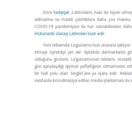
Görə
tədqiqat
,
Latinoların, hələ də İspan olm
xidmətinə və maddi çətinliklərə daha çox maneə y
COVID-19 pandemiyası ilə hər zamankindən daha ç
mütənasib olaraq Latinoları təsir edir
.
Yeni reklamda Leguizamo'nun anasına (aktyor r
etməyi öyrətdiyi yer alır. Aptekdə dərmanlarını
olduğunu göstərir. Leguizamonun reklamı, reseptli 
gün qarşılaşdığı qiymət şəffaflığının olmamasını 
bir həll yolu olan SingleCare-yə işarə edir. Rekl
vasitəsilə koordinasiya edilən media planlaması ilə id