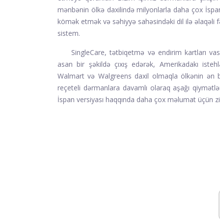
mənbənin ölkə daxilində milyonlarla daha çox İspa
kömək etmək və səhiyyə sahəsindəki dil ilə əlaqəli 
sistem.
SingleCare, tətbiqetmə və endirim kartları vas
asan bir şəkildə çıxış edərək, Amerikadakı isteh
Walmart və Walgreens daxil olmaqla ölkənin ən bö
reçeteli dərmanlara davamlı olaraq aşağı qiymətl
İspan versiyası haqqında daha çox məlumat üçün zi