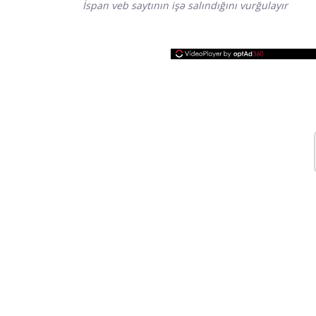
İspan veb saytının işə salındığını vurğulayır