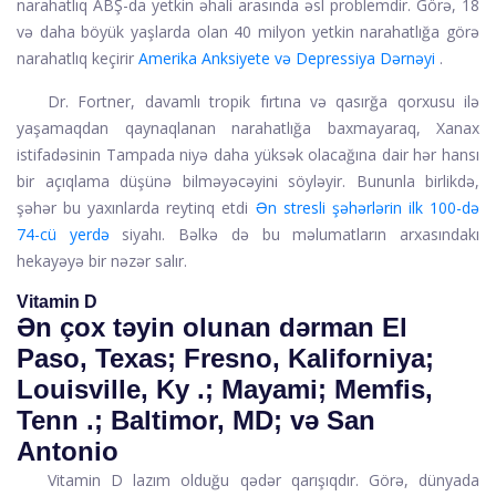
narahatlıq ABŞ-da yetkin əhali arasında əsl problemdir. Görə, 18
və daha böyük yaşlarda olan 40 milyon yetkin narahatlığa görə
narahatlıq keçirir
Amerika Anksiyete və Depressiya Dərnəyi
.
Dr. Fortner, davamlı tropik fırtına və qasırğa qorxusu ilə
yaşamaqdan qaynaqlanan narahatlığa baxmayaraq, Xanax
istifadəsinin Tampada niyə daha yüksək olacağına dair hər hansı
bir açıqlama düşünə bilməyəcəyini söyləyir. Bununla birlikdə,
şəhər bu yaxınlarda reytinq etdi
Ən stresli şəhərlərin ilk 100-də
74-cü yerdə
siyahı. Bəlkə də bu məlumatların arxasındakı
hekayəyə bir nəzər salır.
Vitamin D
Ən çox təyin olunan dərman El
Paso, Texas; Fresno, Kaliforniya;
Louisville, Ky .; Mayami; Memfis,
Tenn .; Baltimor, MD; və San
Antonio
Vitamin D
lazım olduğu qədər qarışıqdır. Görə, dünyada