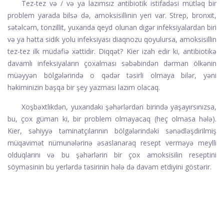
Tez-tez və / və ya lazımsız antibiotik istifadəsi mütləq bir
problem yarada bilsə də, amoksisillinin yeri var. Strep, bronxit,
sətəlcəm, tonzillit, yuxarıda qeyd olunan digər infeksiyalardan biri
və ya hətta sidik yolu infeksiyası diaqnozu qoyulursa, amoksisillin
tez-tez ilk müdafiə xəttidir. Diqqət? Kier izah edir ki, antibiotikə
davamlı infeksiyaların çoxalması səbəbindən dərman ölkənin
müəyyən bölgələrində o qədər təsirli olmaya bilər, yəni
həkiminizin başqa bir şey yazması lazım olacaq.
Xoşbəxtlikdən, yuxarıdakı şəhərlərdən birində yaşayırsınızsa,
bu, çox güman ki, bir problem olmayacaq (heç olmasa hələ).
Kier, səhiyyə təminatçılarının bölgələrindəki sənədləşdirilmiş
müqavimət nümunələrinə əsaslanaraq resept verməyə meylli
olduqlarını və bu şəhərlərin bir çox amoksisilin reseptini
söyməsinin bu yerlərdə təsirinin hələ də davam etdiyini göstərir.