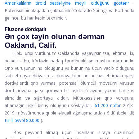
Amerikalıların tiroid xəstəliyinə meylli olduğunu göstərir
.
Potensial bir əlaqədən şübhələnir. Colorado Springs və Portlanda
gəlincə, bu hər kəsin təxminidir.
Fluzone dördqatlı
Ən çox təyin olunan dərman
Oakland, Calif.
Hələ qripi vurdunuz? Oaklandda yaşayırsınızsa, ehtimal ki,
belədir - bu, körfəzin parlaq tərəfindəki ən məşhur dərmandır.
Qrip vuruşunun nə olduğunu və bunun nə üçün vacib olduğunu
izah etməyə ehtiyacımız olmaya bilər, ancaq hər ehtimala qarşı
dördvalentli qrip vurması
potensial ölümcül mövsümi virusun
dörd növünə qarşı qoruyan bir aşıdır. 6 aydan yuxarı hər kəs
almalıdır və sığortaya aiddir. Mütəxəssislər qrip vuruşunu
atlamağın riskli bir iş olduğunu söyləyirlər.
61.200 nəfər
2018-
2019 mövsümündə qriplə əlaqəli ağırlaşmalardan öldü (belə idi)
Bir il əvvəl 80.000
).
Bəs peyvənd almaq üçün insanların sıraya düzülməsi