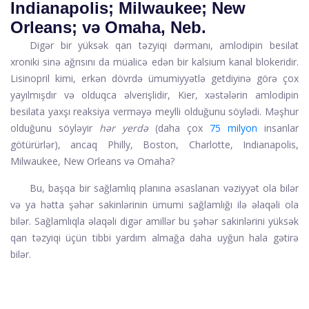
Indianapolis; Milwaukee; New
Orleans; və Omaha, Neb.
Digər bir yüksək qan təzyiqi dərmanı,
amlodipin besilat
xroniki sinə ağrısını da müalicə edən bir kalsium kanal blokeridir.
Lisinopril kimi, erkən dövrdə ümumiyyətlə getdiyinə görə çox
yayılmışdır və olduqca əlverişlidir, Kier, xəstələrin amlodipin
besilata yaxşı reaksiya verməyə meylli olduğunu söylədi. Məşhur
olduğunu söyləyir
hər yerdə
(daha çox
75 milyon
insanlar
götürürlər), ancaq Philly, Boston, Charlotte, Indianapolis,
Milwaukee, New Orleans və Omaha?
Bu, başqa bir sağlamlıq planına əsaslanan vəziyyət ola bilər
və ya hətta şəhər sakinlərinin ümumi sağlamlığı ilə əlaqəli ola
bilər. Sağlamlıqla əlaqəli digər amillər bu şəhər sakinlərini yüksək
qan təzyiqi üçün tibbi yardım almağa daha uyğun hala gətirə
bilər.