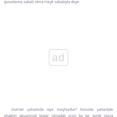
qüsurlarına səbəb olma meyli səbəbiylə deyir.
ad
Duman şəhərində niyə məşhurdur? Xüsusilə şəhərdəki
əhalinin əksəriyyəti kişilər olmadığı üçün bu bir sirrdir (qəza