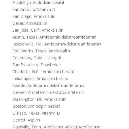
Filadelfiya: Amlodipin besilat
San Antonio: Vitamin D
San Diego: Amoksisillin
Dallas: Amoksisillin
San Jose, Calif.: Amoksisillin
Austin, Texas: Amfetamin-dekstroamfetamin
Jacksonville, Fla.: Amfetamin-dekstroamfetamin
Fort Worth, Texas: Amoksisillin
Columbus, Ohio: Lisinopril
San Francisco: Finasteride
Charlotte, N.C .: Amlodipin besilat
Indianapolis: Amlodipin besilat
Seattle: Amfetamin-dekstroamfetamin
Denver: Amfetamin-dekstroamfetamin
Washington, DC: Amoksisillin
Boston: Amlodipin besilat
El Paso, Texas: Vitamin D
Detroit: Aspirin
Nashville, Tenn.: Amfetamin-dekstroamfetamin