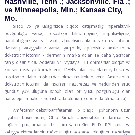
Nashville, Tenn .; Jacksonville, Fla .;
və Minneapolis, Min.; Kansas City,
Mo.
Sizdə və ya uşağınızda diqqət çatışmazlığı hiperaktivlik
pozğunluğu varsa, fokuslaşa bilməməyiniz, impulsivliyiniz,
narahatlığınız və zəif vaxt rəhbərliyiniz ilə xarakterizə olunan
davranış vəziyyətiniz varsa, yəqin ki, eşitmisiniz
amfetamin-
dekstroamfetamin
- dərmanın marka adları ilə daha yaxından
tanış olsanız da,
Adderall
və Mydayis. Bu dərmanlar diqqət və
konsentrasiyaya kömək edir, DEHB olan insanların işdə və ya
məktəbdə daha məhsuldar olmasına imkan verir. Amfetamin-
dekstroamfetamin də insanları nəzarətsiz və həddindən artıq
gündüz yuxululuğuna səbəb olan bir yuxu pozğunluğu olan
narkolepsi müalicəsində istifadə olunur (o qədər də olmasa da).
Amfetamin-dekstroamfetamin ilə əlaqəli şəhərlərin uzun
siyahısı baxımından, Ohio Şimali Universitetinin dərman və
sağlamlıq məlumatları direktoru Karen Kier, Ph.D., RPh, əhali və
səhiyyə xidmətlərinin mövcudluğu ilə əlaqəli olduğunu nəzəriyyə