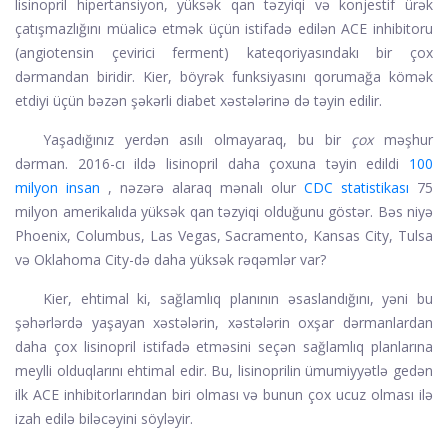
lisinopril
hipertansiyon, yüksək qan təzyiqi və konjestif ürək
çatışmazlığını müalicə etmək üçün istifadə edilən ACE inhibitoru
(angiotensin çevirici ferment) kateqoriyasındakı bir çox
dərmandan biridir. Kier, böyrək funksiyasını qorumağa kömək
etdiyi üçün bəzən şəkərli diabet xəstələrinə də təyin edilir.
Yaşadığınız yerdən asılı olmayaraq, bu bir
çox
məşhur
dərman. 2016-cı ildə lisinopril daha çoxuna təyin edildi
100
milyon insan
, nəzərə alaraq mənalı olur
CDC statistikası
75
milyon amerikalıda yüksək qan təzyiqi olduğunu göstər. Bəs niyə
Phoenix, Columbus, Las Vegas, Sacramento, Kansas City, Tulsa
və Oklahoma City-də daha yüksək rəqəmlər var?
Kier, ehtimal ki, sağlamlıq planının əsaslandığını, yəni bu
şəhərlərdə yaşayan xəstələrin, xəstələrin oxşar dərmanlardan
daha çox lisinopril istifadə etməsini seçən sağlamlıq planlarına
meylli olduqlarını ehtimal edir. Bu, lisinoprilin ümumiyyətlə gedən
ilk ACE inhibitorlarından biri olması və bunun çox ucuz olması ilə
izah edilə biləcəyini söyləyir.