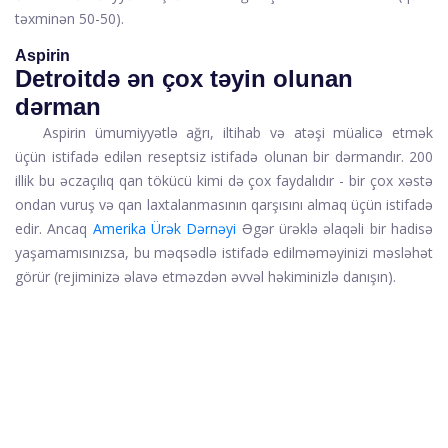
təxminən 50-50).
Aspirin
Detroitdə ən çox təyin olunan
dərman
Aspirin
ümumiyyətlə ağrı, iltihab və atəşi müalicə etmək
üçün istifadə edilən reseptsiz istifadə olunan bir dərmandır. 200
illik bu əczaçılıq qan tökücü kimi də çox faydalıdır - bir çox xəstə
ondan vuruş və qan laxtalanmasının qarşısını almaq üçün istifadə
edir. Ancaq
Amerika Ürək Dərnəyi
Əgər ürəklə əlaqəli bir hadisə
yaşamamısınızsa, bu məqsədlə istifadə edilməməyinizi məsləhət
görür (rejiminizə əlavə etməzdən əvvəl həkiminizlə danışın).