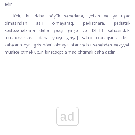
edir.
Keir, bu daha böyük şəhərlərlə, yetkin və ya uşaq
olmasından asılı olmayaraq, pediatrlara, pediatrik
xəstəxanalarına daha yaxşı girişə və DEHB sahəsindəki
mütəxəssislərə [daha yaxşı girişə] sahib olacaqsınız dedi.
sahələrin eyni giriş növü olmaya bilər və bu səbəbdən vəziyyəti
müalicə etmək üçün bir resept almaq ehtimalı daha azdır.
ad