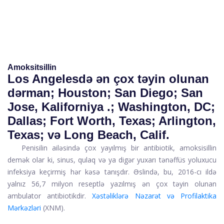
Amoksitsillin
Los Angelesdə ən çox təyin olunan
dərman; Houston; San Diego; San
Jose, Kaliforniya .; Washington, DC;
Dallas; Fort Worth, Texas; Arlington,
Texas; və Long Beach, Calif.
Penisilin ailəsində çox yayılmış bir antibiotik,
amoksisillin
demək olar ki, sinus, qulaq və ya digər yuxarı tənəffüs yoluxucu
infeksiya keçirmiş hər kəsə tanışdır. Əslində, bu, 2016-cı ildə
yalnız 56,7 milyon reseptlə yazılmış ən çox təyin olunan
ambulator antibiotikdir.
Xəstəliklərə Nəzarət və Profilaktika
Mərkəzləri
(XNM).