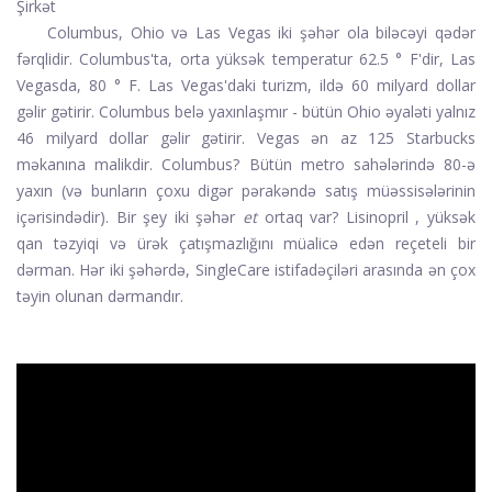
Şirkət
Columbus, Ohio və Las Vegas iki şəhər ola biləcəyi qədər
fərqlidir. Columbus'ta, orta yüksək temperatur 62.5 ° F'dir, Las
Vegasda, 80 ° F. Las Vegas'daki turizm, ildə 60 milyard dollar
gəlir gətirir. Columbus belə yaxınlaşmır - bütün Ohio əyaləti yalnız
46 milyard dollar gəlir gətirir. Vegas ən az 125 Starbucks
məkanına malikdir. Columbus? Bütün metro sahələrində 80-ə
yaxın (və bunların çoxu digər pərakəndə satış müəssisələrinin
içərisindədir). Bir şey iki şəhər
et
ortaq var?
Lisinopril
, yüksək
qan təzyiqi və ürək çatışmazlığını müalicə edən reçeteli bir
dərman. Hər iki şəhərdə, SingleCare istifadəçiləri arasında ən çox
təyin olunan dərmandır.