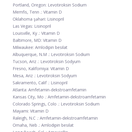
Portland, Oregon: Levotiroksin Sodium
Memfis, Tenn .: Vitamin D
Oklahoma şəhəri: Lisinopril
Las Vegas: Lisinopril
Louisville, Ky .: Vitamin D
Baltimore, MD: Vitamin D
Milwaukee: Amlodipin besilat
Albuquerque, N.M .: Levotiroksin Sodium
Tucson, Ariz .: Levotiroksin Sodyum
Fresno, Kaliforniya: Vitamin D
Mesa, Ariz .: Levotiroksin Sodyum
Sakramento, Calif .: Lisinopril
Atlanta: Amfetamin-dekstroamfetamin
Kansas City, Mo .: Amfetamin-dekstroamfetamin
Colorado Springs, Colo .: Levotiroksin Sodium
Mayami: Vitamin D
Raleigh, N.C .: Amfetamin-dekstroamfetamin
Omaha, Neb .: Amlodipin besilat