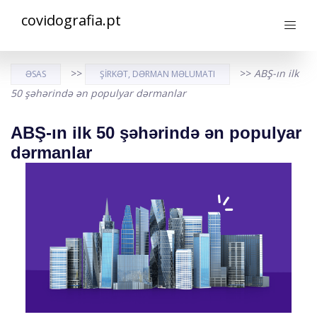
covidografia.pt
>>
>>
ABŞ-ın ilk
ƏSAS
ŞIRKƏT, DƏRMAN MƏLUMATI
50 şəhərində ən populyar dərmanlar
ABŞ-ın ilk 50 şəhərində ən populyar
dərmanlar