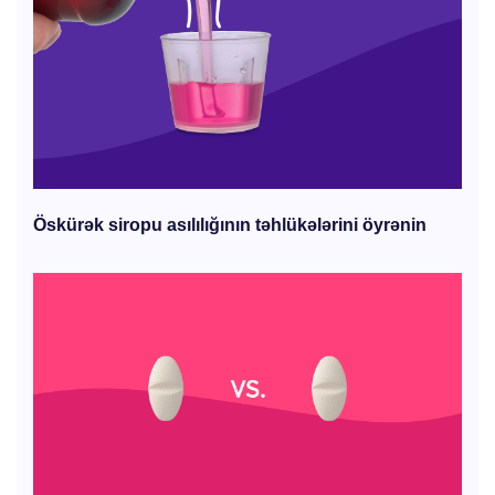
Öskürək siropu asılılığının təhlükələrini öyrənin