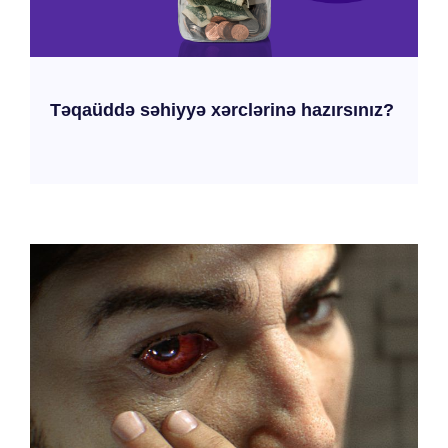
Təqaüddə səhiyyə xərclərinə hazırsınız?