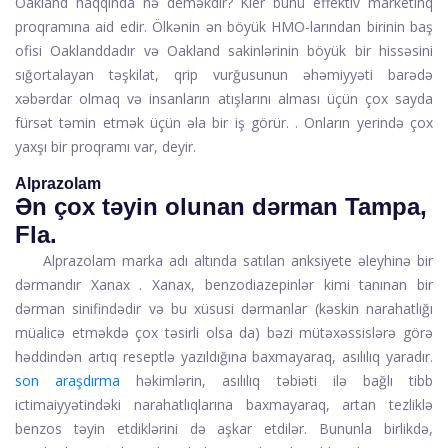
Oakland haqqında nə deməkdir? Kier bunu effektiv marketinq
proqramına aid edir. Ölkənin ən böyük HMO-larından birinin baş
ofisi Oaklanddadır və Oakland sakinlərinin böyük bir hissəsini
sığortalayan təşkilat, qrip vurğusunun əhəmiyyəti barədə
xəbərdar olmaq və insanların atışlarını alması üçün çox sayda
fürsət təmin etmək üçün əla bir iş görür. . Onların yerində çox
yaxşı bir proqramı var, deyir.
Alprazolam
Ən çox təyin olunan dərman Tampa,
Fla.
Alprazolam
marka adı altında satılan anksiyete əleyhinə bir
dərmandır
Xanax
. Xanax, benzodiazepinlər kimi tanınan bir
dərman sinifindədir və bu xüsusi dərmanlar (kəskin narahatlığı
müalicə etməkdə çox təsirli olsa da) bəzi mütəxəssislərə görə
həddindən artıq reseptlə yazıldığına baxmayaraq, asılılıq yaradır.
son araşdırma
həkimlərin, asılılıq təbiəti ilə bağlı tibb
ictimaiyyətindəki narahatlıqlarına baxmayaraq, artan tezliklə
benzos təyin etdiklərini də aşkar etdilər. Bununla birlikdə,