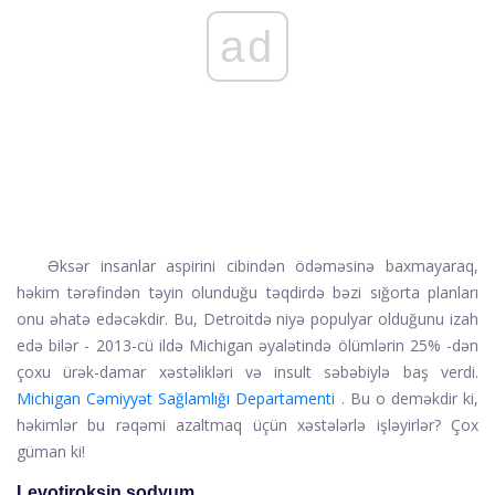
ad
Əksər insanlar aspirini cibindən ödəməsinə baxmayaraq,
həkim tərəfindən təyin olunduğu təqdirdə bəzi sığorta planları
onu əhatə edəcəkdir. Bu, Detroitdə niyə populyar olduğunu izah
edə bilər - 2013-cü ildə Michigan əyalətində ölümlərin 25% -dən
çoxu ürək-damar xəstəlikləri və insult səbəbiylə baş verdi.
Michigan Cəmiyyət Sağlamlığı Departamenti
. Bu o deməkdir ki,
həkimlər bu rəqəmi azaltmaq üçün xəstələrlə işləyirlər? Çox
güman ki!
Levotiroksin sodyum