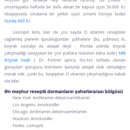
ümumiyyətlə həftədə bir dəfə alınan bir kapsul üçün 50.000 IU.
Müqayisədə ortalama bir yetkin üçün ümumi tövsiyə budur
Gündə 600 IU
.
Lisinopril kimi, Kier də çox sayda D vitamini reseptinin
sağlamlıq planının qurulduğundan şübhələnir (bu, şübhəsiz ki,
böyrək xəstəliyi ilə əlaqəli deyil - Florida əslində böyrək
çatışmazlığı səviyyələri bir çox ştatlara nisbətən daha azdır)
Milli
Böyrək Vəqfi
). Dr. Fortner ayrıca, tez-tez istifadə olunan
günəşdən qoruyucu kremlərin bununla əlaqəli olub olmadığını
merak edir, çünki bu, həqiqətən D vitamini çatışmazlığına səbəb
ola bilər.
Ən məşhur reseptli dərmanların şəhərlərarası bölgüsü
New York: Amfetamin-dekstroamfetamin
Los Angeles: Amoksisillin
Chicago: Amfetamin-dekstroamfetamin
Houston: Amoksisillin
Feniks: Lisinopril