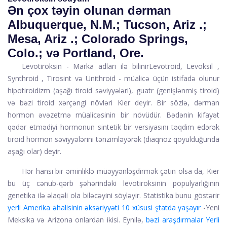
Ən çox təyin olunan dərman
Albuquerque, N.M.; Tucson, Ariz .;
Mesa, Ariz .; Colorado Springs,
Colo.; və Portland, Ore.
Levotiroksin
- Marka adları ilə bilinir
Levotroid,
Levoksil
,
Synthroid
,
Tirosint
və
Unithroid
- müalicə üçün istifadə olunur
hipotiroidizm
(aşağı tiroid səviyyələri), guatr (genişlənmiş tiroid)
və bəzi tiroid xərçəngi növləri Kier deyir. Bir sözlə, dərman
hormon əvəzetmə müalicəsinin bir növüdür. Bədənin kifayət
qədər etmədiyi hormonun sintetik bir versiyasını təqdim edərək
tiroid hormon səviyyələrini tənzimləyərək (diaqnoz qoyulduğunda
aşağı olar) deyir.
Hər hansı bir əminliklə müəyyənləşdirmək çətin olsa da, Kier
bu üç cənub-qərb şəhərindəki levotiroksinin populyarlığının
genetika ilə əlaqəli ola biləcəyini söyləyir. Statistika bunu göstərir
yerli Amerika əhalisinin əksəriyyəti 10 xüsusi ştatda yaşayır
-Yeni
Meksika və Arizona onlardan ikisi. Eynilə,
bəzi araşdırmalar Yerli