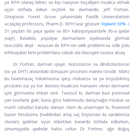
ya BPH olaraq bilinir) və kişi naxışının keçəlliyini müalicə etmək
üçün istifadə edilən reçeteli bir dərmandır, Jeff Fortner,
Oreqonun Forest Grove şəhərindəki Pasifik Universitetinin
əczaçılıq professoru, Pharm.D. BPH təsir göstərir
Kişilərin 50% -i
51 yaşdan 60 yaşa qədər və 80+ kateqoriyasında% 90-a qədər
(vay!). Beləliklə, populyar dərmanların siyahısında görmək
təəccüblü deyil - xüsusən də BPH-nin sidik problemi və sidik yolu
infeksiyaları kimi problemlərə səbəb ola biləcəyini nəzərə alsaq.
Dr Fortner, dərman işləyir, testosteron və dihidrotesteron
(və ya DHT) arasındakı dönüşüm prosesini maneə törədir. Məhz
bu tıxanma
saç tökülməsinə qarşı mübarizə və ya böyüdülmüş
prostatın (və ya hər ikisinin) müalicəsi mənasını verən dərmanın
işini görməsinə imkan verir. Təəssüf ki, dərman bəzi potensial
yan təsirlərlə gəlir, buna görə həkiminizlə danışmağın müsbət və
mənfi cəhətləri barədə danışın. Həm də unutmayın ki, finasterid
bəzən hirsutizmə (həddindən artıq saç böyüməsi ilə xarakterizə
olunan) qadınlar üçün etiketdən kənarda istifadə edilərkən,
ümumiyyətlə qadınlar hətta
rəftar
Dr Fortner, ağır doğuş