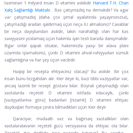
təxminən 1 milyard insan D vitamini əskikdir
Harvard T.H. Chan
Xalq Sağlamlığı Məktəbi
. Bəs çatışmazlıq nə deməkdir? Və əgər
var
çatışmazlıq (daha çox şimal əyalətində yaşayırsınızsa),
çatışmazlığı aradan qaldırmaq üçün neçə IU almalısınız? Cavablar
bir neçə dəyişkəndən asılıdır, lakin narahatlığı olan hər kəs
səviyyəsini yoxlamaq üçün həkimlə qan testi barədə danışmalıdır.
Əgər onlar qapalı olsalar, həkiminizlə yaxşı bir əlavə planı
üzərində işləməlisiniz, çünki D vitamini əhval-ruhiyyədən sümük
sağlamlığına və hər şey üçün vacibdir.
Həqiqi bir reseptə ehtiyacınız olacaq? Bu asılıdır. Bir çox
insan bunu tezgahdan alır. Kier deyir ki, bəzi tibbi vəziyyətlər var,
ancaq lazımlı bir resept göstərə bilər. Böyrək çatışmazlığı olan
xəstələrdə reçeteli D vitamini istifadə edəcəyik, çünki
[vəziyyətlərinə görə] bədənləri [nizamlı] D vitamini ehtiyac
duyduqları formaya çevirə bilmədikləri üçün Kier deyir.
Qaraciyər, mədəaltı vəz və bağırsaq xəstəlikləri olan
xəstələr
əlavənin reçeteli gücü versiyasına da ehtiyac ola bilər.
Reçeteli güc dedikdə nəyi nəzərdə tuturuq? Bu çoxdur -