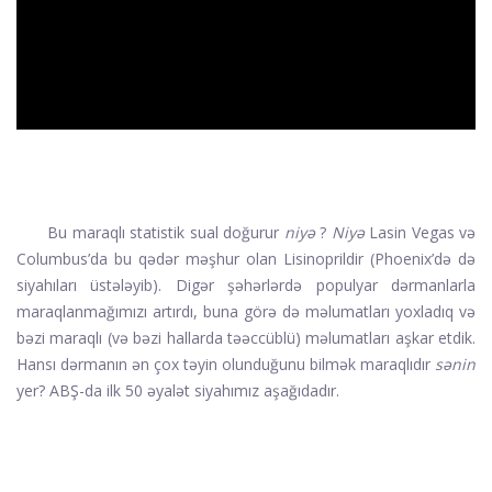
ad
Bu maraqlı statistik sual doğurur
niyə
?
Niyə
Lasin Vegas və
Columbus’da bu qədər məşhur olan Lisinoprildir (Phoenix’də də
siyahıları üstələyib). Digər şəhərlərdə populyar dərmanlarla
maraqlanmağımızı artırdı, buna görə də məlumatları yoxladıq və
bəzi maraqlı (və bəzi hallarda təəccüblü) məlumatları aşkar etdik.
Hansı dərmanın ən çox təyin olunduğunu bilmək maraqlıdır
sənin
yer? ABŞ-da ilk 50 əyalət siyahımız aşağıdadır.