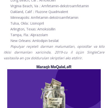
Long Beach, Cal .: Amoxicillin
Virginia Beach, Va .: Amfetamin-dekstroamfetamin
Oakland, Calif .: Fluzone Quadrivalent
Minneapolis: Amfetamin-dekstroamfetamin
Tulsa, Okla.: Lisinopril
Arlington, Texas: Amoksisillin
Tampa, Fla.: Alprazolam
New Orleans: Amlodipin besilat
Populyar reçeteli dərman məlumatları, opioidlər və kilo
itkisi dərmanları xaricində, 2019-cu il üçün SingleCare
vasitəsilə ən çox doldurulan skriptləri əks etdirir.
Maraqlı MəQaləLəR